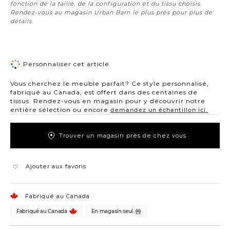
fonction de la taille, de la configuration et du tissu choisis.
Rendez-vous au magasin Urban Barn le plus près pour plus de
détails.
Personnaliser cet article
Vous cherchez le meuble parfait? Ce style personnalisé,
fabriqué au Canada, est offert dans des centaines de
tissus. Rendez-vous en magasin pour y découvrir notre
entière sélection ou encore
demandez un échantillon ici.
Trouver un magasin près de chez vous
Ajouter aux favoris
Fabriqué au Canada
Fabriqué au Canada
En magasin seul.