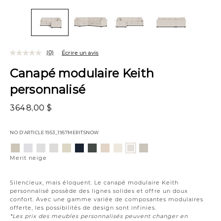
(0)
Écrire un avis
Canapé modulaire Keith
personnalisé
3648,00 $
NO D’ARTICLE
1953_1957MERITSNOW
Variations
Aiden
Jango
Element
Giovanna
Jango
Tony
Giovanna
Husky
Boucle
Fairfax
Merit
platine
neige
argenture
poussière
opale
charbon
étain
plage
ivoire
huître
neige
Merit neige
de
lune
Silencieux, mais éloquent. Le canapé modulaire Keith
personnalisé possède des lignes solides et offre un doux
confort. Avec une gamme variée de composantes modulaires
offerte, les possibilités de design sont infinies.
*Les prix des meubles personnalisés peuvent changer en