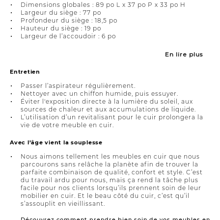
Dimensions globales : 89 po L x 37 po P x 33 po H
Largeur du siège : 77 po
Profondeur du siège : 18,5 po
Hauteur du siège : 19 po
Largeur de l’accoudoir : 6 po
En lire plus
Entretien
Passer l’aspirateur régulièrement.
Nettoyer avec un chiffon humide, puis essuyer.
Éviter l'exposition directe à la lumière du soleil, aux
sources de chaleur et aux accumulations de liquide.
L’utilisation d’un revitalisant pour le cuir prolongera la
vie de votre meuble en cuir.
Avec l’âge vient la souplesse
Nous aimons tellement les meubles en cuir que nous
parcourons sans relâche la planète afin de trouver la
parfaite combinaison de qualité, confort et style. C’est
du travail ardu pour nous, mais ça rend la tâche plus
facile pour nos clients lorsqu’ils prennent soin de leur
mobilier en cuir. Et le beau côté du cuir, c’est qu’il
s’assouplit en vieillissant.
Découvrez comment prendre bien soin de vos meubles en