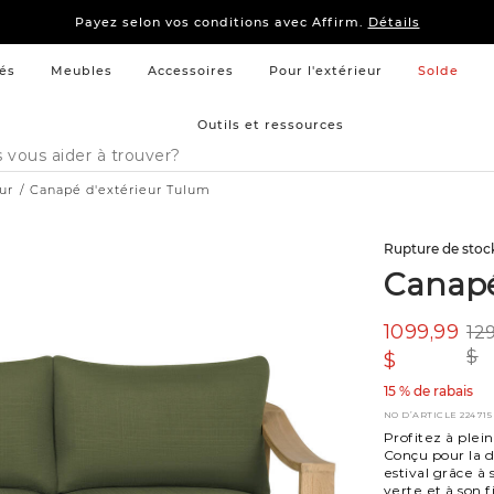
15 % –
Literie
et
mobilier de chambre à coucher
Payez selon vos conditions avec Affirm.
Détails
15 % –
Literie
et
mobilier de chambre à coucher
Payez selon vos conditions avec Affirm.
Détails
és
Meubles
Accessoires
Pour l'extérieur
Solde
Outils et ressources
ur
Canapé d'extérieur Tulum
Rupture de stoc
Canapé
1099,99
12
$
$
15 % de rabais
NO D’ARTICLE
224715
Profitez à plein
Conçu pour la d
estival grâce à
verte et à son 