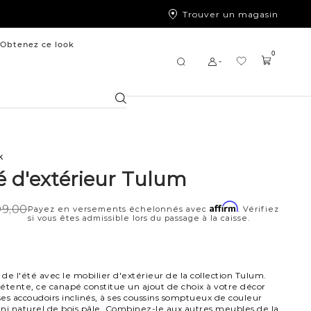
Trouver un magasin
Obtenez ce look
0
Chercher
k
 d'extérieur Tulum
Affirm
99,00
Payez en versements échelonnés avec
. Vérifiez
si vous êtes admissible lors du passage à la caisse.
 de l'été avec le mobilier d'extérieur de la collection Tulum.
étente, ce canapé constitue un ajout de choix à votre décor
 ses accoudoirs inclinés, à ses coussins somptueux de couleur
fini naturel de bois pâle. Combinez-le aux autres meubles de la