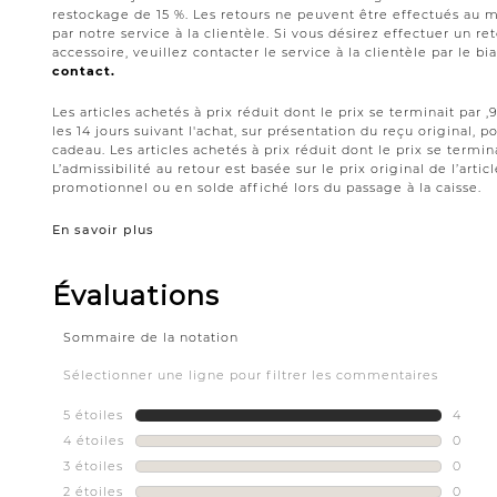
restockage de 15 %. Les retours ne peuvent être effectués au 
par notre service à la clientèle. Si vous désirez effectuer un 
accessoire, veuillez contacter le service à la clientèle par le bi
contact.
Les articles achetés à prix réduit dont le prix se terminait par
les 14 jours suivant l'achat, sur présentation du reçu original,
cadeau. Les articles achetés à prix réduit dont le prix se termin
L’admissibilité au retour est basée sur le prix original de l’artic
promotionnel ou en solde affiché lors du passage à la caisse.
En savoir plus