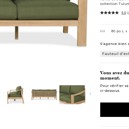
collection Tulu
5.0
(
Variations
80 po L
S'agence bien 
Fauteuil d’ex
Vous avez du 
moment.
Pour vérifier s
ci-dessous.