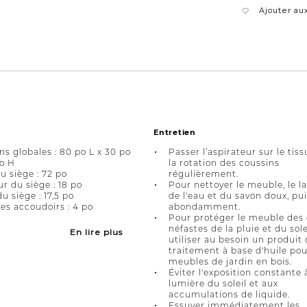
Ajouter aux
Entretien
s globales : 80 po L x 30 po
Passer l’aspirateur sur le tiss
po H
la rotation des coussins
u siège : 72 po
régulièrement.
r du siège : 18 po
Pour nettoyer le meuble, le l
u siège : 17,5 po
de l'eau et du savon doux, pui
es accoudoirs : 4 po
abondamment.
Pour protéger le meuble des 
néfastes de la pluie et du sole
En lire plus
utiliser au besoin un produit
traitement à base d'huile pou
meubles de jardin en bois.
Éviter l'exposition constante 
lumière du soleil et aux
accumulations de liquide.
Essuyer immédiatement les