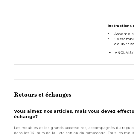
Instructions
Assembla
∙ Assembl
de livra
/
ANGLAIS
Retours et échanges
Vous aimez nos articles, mais vous devez effect
échange?
Les meubles et les grands accessoires, accompagnés du reçu or
dans les 14 jours de la livraison ou du ramassage. Tous les meub