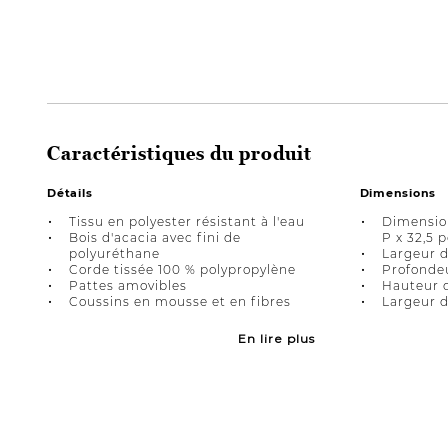
Caractéristiques du produit
Détails
Dimensions
Tissu en polyester résistant à l'eau
Dimension
Bois d'acacia avec fini de
P x 32,5 
polyuréthane
Largeur d
Corde tissée 100 % polypropylène
Profondeu
Pattes amovibles
Hauteur d
Coussins en mousse et en fibres
Largeur d
En lire plus