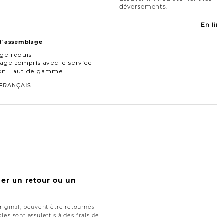
déversements.
En li
 d'assemblage
ge requis
age compris avec le service
ison Haut de gamme
FRANÇAIS
uer un retour ou un
iginal, peuvent être retournés
les sont assujettis à des frais de