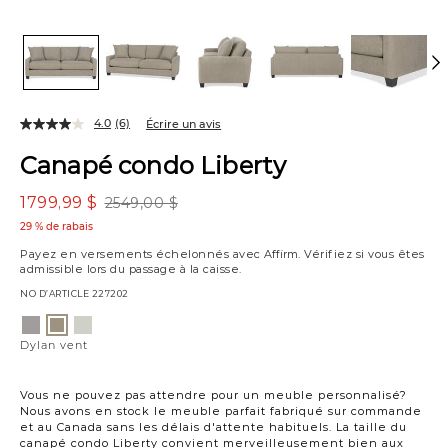
4.0
(6)
Écrire un avis
Canapé condo Liberty
1799,99 $
2549,00 $
29 % de rabais
Payez en versements échelonnés avec
Affirm
. Vérifiez si vous êtes
admissible lors du passage à la caisse.
NO D’ARTICLE
227202
Variations
Dylan
Wesley
Dylan
pierre
lin
vent
Dylan vent
Vous ne pouvez pas attendre pour un meuble personnalisé?
Nous avons en stock le meuble parfait fabriqué sur commande
et au Canada sans les délais d'attente habituels. La taille du
canapé condo Liberty convient merveilleusement bien aux