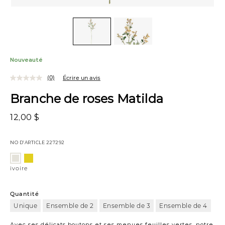
Nouveauté
(0)
Écrire un avis
Branche de roses Matilda
12,00 $
NO D’ARTICLE
227292
Variations
jaunes
ivoire
ivoire
Quantité
Unique
Ensemble de 2
Ensemble de 3
Ensemble de 4
Avec ses délicats boutons et ses menues feuilles vertes, notre