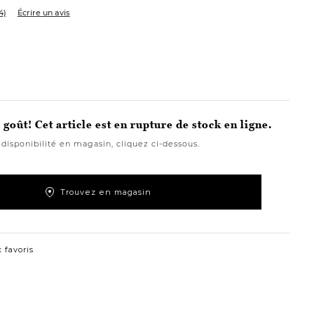
4)
Écrire un avis
e
ivoire
rte/ivoire
goût! Cet article est en rupture de stock en ligne.
 disponibilité en magasin, cliquez ci-dessous.
Trouvez en magasin
 favoris