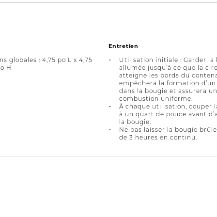
Entretien
s globales : 4,75 po L x 4,75
Utilisation initiale : Garder l
po H
allumée jusqu’à ce que la cir
atteigne les bords du contena
empêchera la formation d’un
dans la bougie et assurera u
combustion uniforme.
À chaque utilisation, couper
à un quart de pouce avant d’
la bougie.
Ne pas laisser la bougie brûle
de 3 heures en continu.