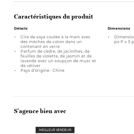
Caractéristiques du produit
Détails
Dimensions
Cire de soya coulée à la main avec
Dimension
des mèches de coton dans un
po P x 3 
contenant en verre
Parfum de cèdre, de jacinthes, de
feuilles de violette, de jasmin et de
lavande avec un soupçon de musc et
de vétiver
Pays d’origine : Chine
S'agence bien avec
MEILLEUR VENDEUR