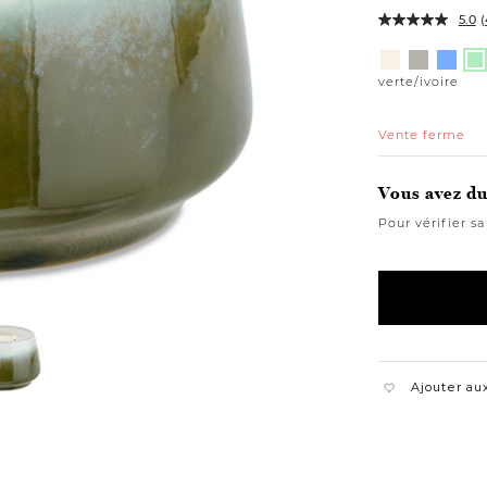
5.0
(
Variations
brune/ivoire
grise/ivoir
bleue/
ve
verte/ivoire
Vente ferme
Vous avez du 
Pour vérifier sa
Ajouter aux