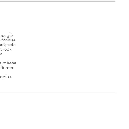
a bougie
e fondue
nt; cela
 creux
ne
 la mèche
allumer
r plus