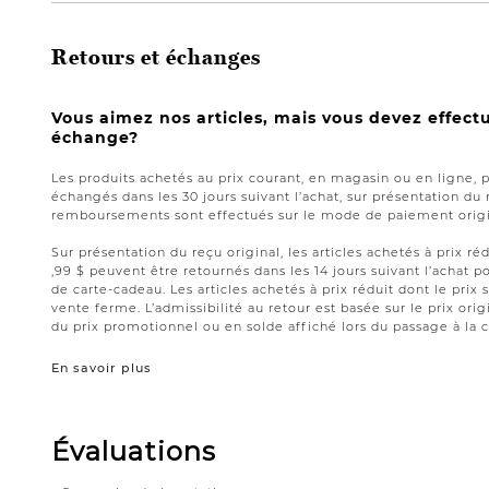
Retours et échanges
Vous aimez nos articles, mais vous devez effect
échange?
Les produits achetés au prix courant, en magasin ou en ligne, 
échangés dans les 30 jours suivant l’achat, sur présentation du 
remboursements sont effectués sur le mode de paiement origin
Sur présentation du reçu original, les articles achetés à prix réd
,99 $ peuvent être retournés dans les 14 jours suivant l’acha
de carte-cadeau. Les articles achetés à prix réduit dont le prix 
vente ferme. L’admissibilité au retour est basée sur le prix origi
du prix promotionnel ou en solde affiché lors du passage à la c
En savoir plus