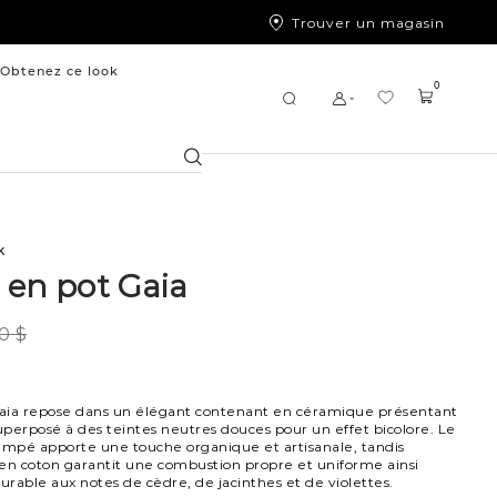
Trouver un magasin
Obtenez ce look
0
Chercher
k
 en pot Gaia
0 $
aia repose dans un élégant contenant en céramique présentant
superposé à des teintes neutres douces pour un effet bicolore. Le
trempé apporte une touche organique et artisanale, tandis
n coton garantit une combustion propre et uniforme ainsi
rable aux notes de cèdre, de jacinthes et de violettes.