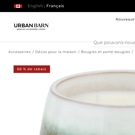
English
Français
|
Nouveaut
Cataloque
de
recherche
Accessoires
Décos pour la maison
Bougies et porte-bougies
66 % de rabais