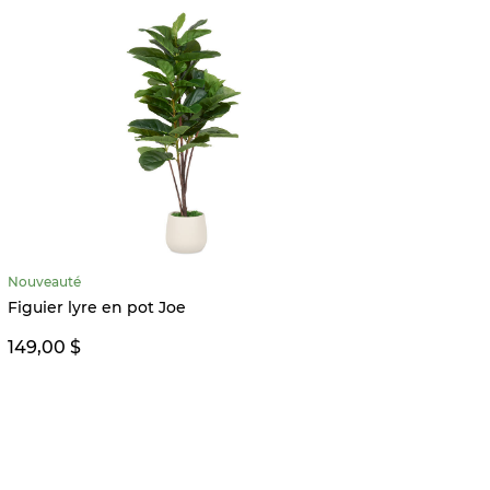
Nouveauté
Quantité
Figuier lyre en pot Joe
Herbes
14,99 
149,00 $