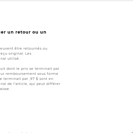
uer un retour ou un
peuvent être retournés ou
reçu original. Les
al utilisé.
uit dont le prix se terminait par
t pour remboursement sous forme
se terminait par ,97 $ sont en
nal de l’article, qui peut différer
aisse.