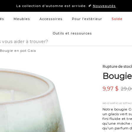
15 % –
Literie
et
mobilier de chambre à coucher
La collection d’automne est arrivée. 🍂
Nouveautés
15 % –
Literie
et
mobilier de chambre à coucher
La collection d’automne est arrivée. 🍂
Nouveautés
és
Meubles
Accessoires
Pour l'extérieur
Solde
Outils et ressources
Bougie en pot Gaia
Rupture de stoc
Bougie
9,97 $
29,0
NO D’ARTICLE
227142
Notre bougie G
un glacis vert 
fini fluide et 
qu'une mèche e
qu’un parfum du