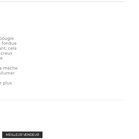
a bougie
e fondue
nt; cela
 creux
ne
 la mèche
allumer
r plus
MEILLEUR VENDEUR