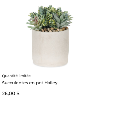
Quantité limitée
Jasmin
Succulentes en pot Hailey
26,00
26,00 $