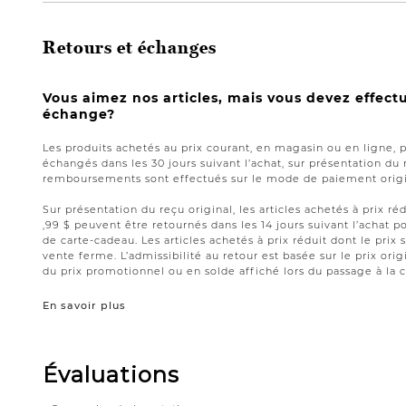
Retours et échanges
Vous aimez nos articles, mais vous devez effect
échange?
Les produits achetés au prix courant, en magasin ou en ligne, 
échangés dans les 30 jours suivant l’achat, sur présentation du 
remboursements sont effectués sur le mode de paiement origin
Sur présentation du reçu original, les articles achetés à prix réd
,99 $ peuvent être retournés dans les 14 jours suivant l’acha
de carte-cadeau. Les articles achetés à prix réduit dont le prix 
vente ferme. L’admissibilité au retour est basée sur le prix origi
du prix promotionnel ou en solde affiché lors du passage à la c
En savoir plus