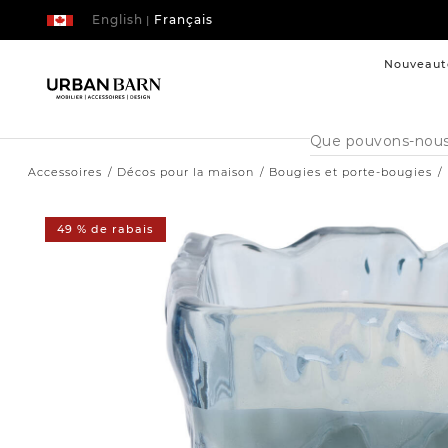
English
Français
|
Nouveaut
Cataloque
de
recherche
Accessoires
Décos pour la maison
Bougies et porte-bougies
49 % de rabais