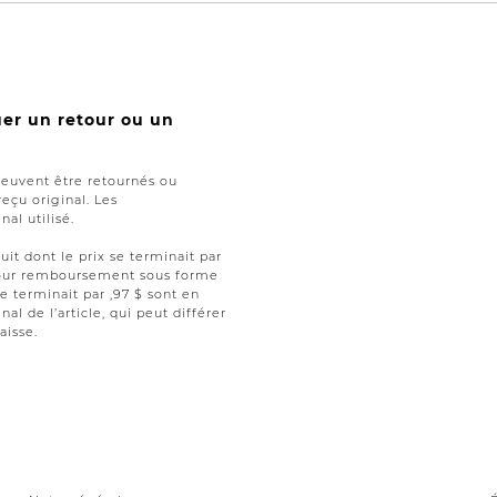
uer un retour ou un
peuvent être retournés ou
reçu original. Les
al utilisé.
uit dont le prix se terminait par
t pour remboursement sous forme
se terminait par ,97 $ sont en
nal de l’article, qui peut différer
aisse.