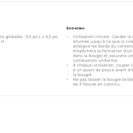
Entretien
s globales : 5,5 po L x 5,5 po
Utilisation initiale : Garder l
o H
allumée jusqu’à ce que la cir
atteigne les bords du contena
empêchera la formation d’un
dans la bougie et assurera u
combustion uniforme.
À chaque utilisation, couper
à un quart de pouce avant d’
la bougie.
Ne pas laisser la bougie brûle
de 3 heures en continu.