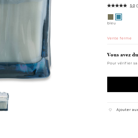
5.0
(
Variations
vert
bleu
bleu
Vente ferme
Vous avez du 
Pour vérifier sa
Ajouter aux