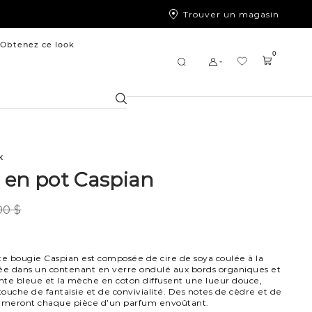
Trouver un magasin
Obtenez ce look
0
Chercher
k
 en pot Caspian
00 $
e bougie Caspian est composée de cire de soya coulée à la
gée dans un contenant en verre ondulé aux bords organiques et
inte bleue et la mèche en coton diffusent une lueur douce,
ouche de fantaisie et de convivialité. Des notes de cèdre et de
meront chaque pièce d’un parfum envoûtant.