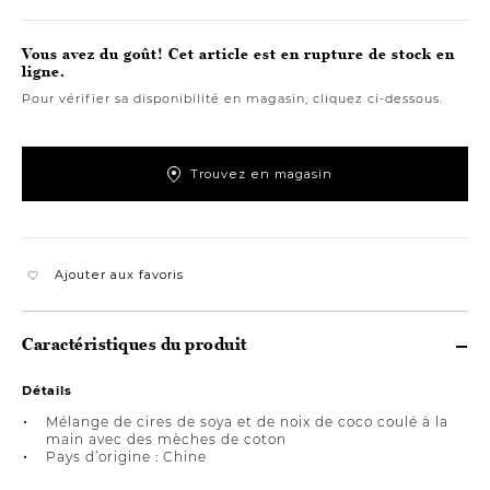
Vous avez du goût! Cet article est en rupture de stock en
ligne.
Pour vérifier sa disponibilité en magasin, cliquez ci-dessous.
Trouvez en magasin
Ajouter aux favoris
Caractéristiques du produit
Détails
Mélange de cires de soya et de noix de coco coulé à la
main avec des mèches de coton
Pays d’origine : Chine