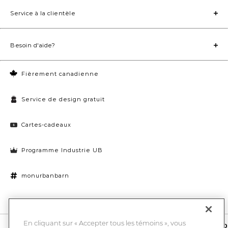
Service à la clientèle
Besoin d'aide?
Fièrement canadienne
Service de design gratuit
Cartes-cadeaux
Programme Industrie UB
monurbanbarn
Paramètres des témoins
En cliquant sur « Accepter tous les témoins », vous
10 % de rabais et la chance de gagner une carte-cadeau UB de 1000