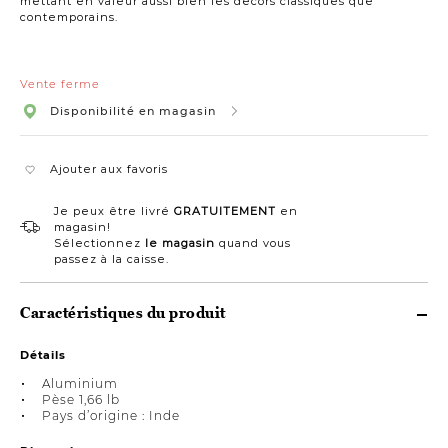
mettant en valeur aussi bien les décors classiques que
contemporains.
Vente ferme
Disponibilité en magasin
Ajouter aux favoris
Je peux être livré
GRATUITEMENT
en
magasin!
Sélectionnez
le magasin
quand vous
passez à la caisse.
Caractéristiques du produit
Détails
Aluminium
Pèse 1,66 lb
Pays d’origine : Inde