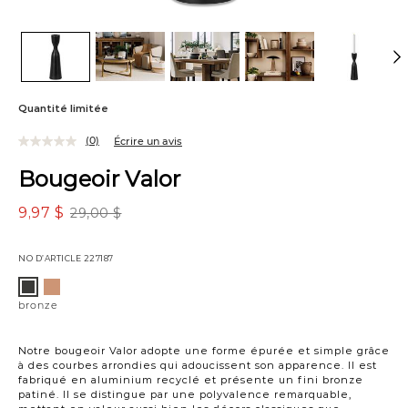
Quantité limitée
(0)
Écrire un avis
Bougeoir Valor
9,97 $
29,00 $
NO D’ARTICLE
227187
Variations
laiton
bronze
antique
bronze
Notre bougeoir Valor adopte une forme épurée et simple grâce
à des courbes arrondies qui adoucissent son apparence. Il est
fabriqué en aluminium recyclé et présente un fini bronze
patiné. Il se distingue par une polyvalence remarquable,