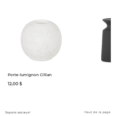
Porte-lumignon Cillian
16,99 $ ou plus
12,00 $
26
Haut de la page
Soyons sociaux!