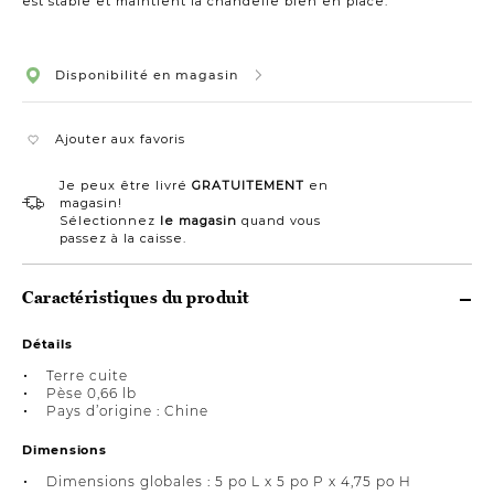
est stable et maintient la chandelle bien en place.
Disponibilité en magasin
Ajouter aux favoris
Je peux être livré
GRATUITEMENT
en
magasin!
Sélectionnez
le magasin
quand vous
passez à la caisse.
Caractéristiques du produit
Détails
Terre cuite
Pèse 0,66 lb
Pays d’origine : Chine
Dimensions
Dimensions globales : 5 po L x 5 po P x 4,75 po H