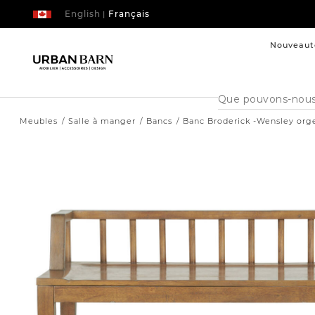
English
Français
|
Nouveaut
Cataloque
de
recherche
Meubles
Salle à manger
Bancs
Banc Broderick -Wensley org