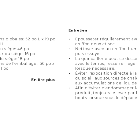
Entretien
s globales: 52 po L x 19 po
Épousseter régulièrement av
 H
chiffon doux et sec.
u siège: 46 po
Nettoyer avec un chiffon hum
r du siège: 16 po
puis essuyer.
u siège: 18 po
La quincaillerie peut se dess
s de l'emballage : 56 po x
avec le temps; resserrer lég
11 po
lorsque nécessaire.
Éviter l'exposition directe à l
du soleil, aux sources de chal
En lire plus
aux accumulations de liquide
Afin d'éviter d'endommager l
produit, toujours le lever par
bouts lorsque vous le déplace