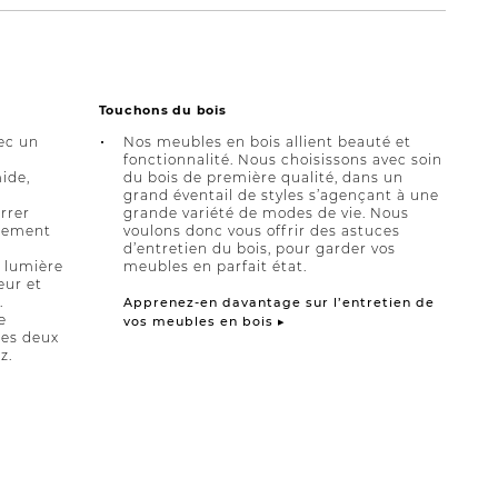
Touchons du bois
ec un
Nos meubles en bois allient beauté et
fonctionnalité. Nous choisissons avec soin
ide,
du bois de première qualité, dans un
grand éventail de styles s’agençant à une
errer
grande variété de modes de vie. Nous
èrement
voulons donc vous offrir des astuces
d’entretien du bois, pour garder vos
a lumière
meubles en parfait état.
eur et
.
Apprenez-en davantage sur l’entretien de
e
vos meubles en bois ▸
 les deux
z.