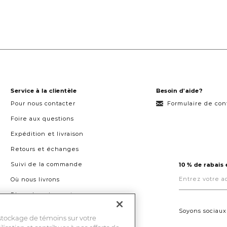
Service à la clientèle
Besoin d'aide?
Pour nous contacter
Formulaire de con
Foire aux questions
Expédition et livraison
Retours et échanges
Suivi de la commande
10 % de rabais
Entrez
votre
Où nous livrons
adresse
courriel
Plans de paiement
ici.
Droit à la réparation au Québec
Soyons sociaux
 stockage de témoins sur votre