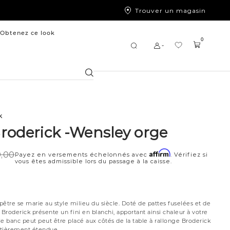
Trouver un magasin
Obtenez ce look
0
Chercher
k
roderick -Wensley orge
Affirm
,00
Payez en versements échelonnés avec
. Vérifiez si
vous êtes admissible lors du passage à la caisse.
tre se marie au style milieu du siècle. Doté de pattes fuselées et de
 Broderick présente un fini en blanchi, apportant ainsi chaleur à votre
e banc peut peut être placé aux côtés de la table à rallonge Broderick
entièrement étendue.