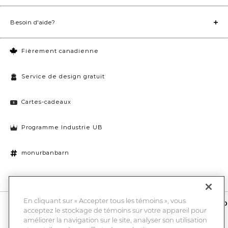
Besoin d'aide?
Fièrement canadienne
Service de design gratuit
Cartes-cadeaux
Programme Industrie UB
monurbanbarn
Paramètres des témoins
En cliquant sur « Accepter tous les témoins », vous
10 % de rabais et la chance de gagner une carte-cadeau UB de 1000
acceptez le stockage de témoins sur votre appareil pour
$
améliorer la navigation sur le site, analyser son utilisation
Entrez
Submi
votre