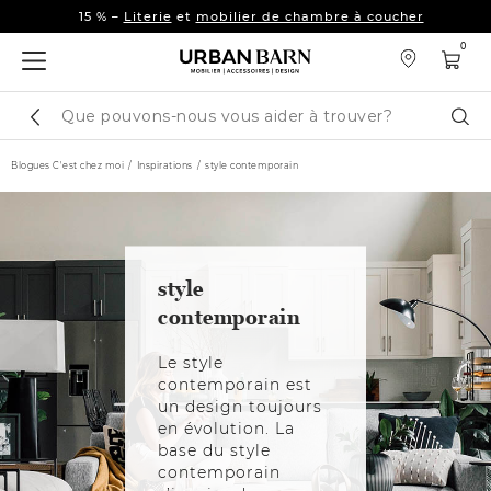
La collection d’automne est arrivée. 🍂
Nouveautés
15 % –
Literie
et
mobilier de chambre à coucher
0
La collection d’automne est arrivée. 🍂
Nouveautés
Cataloque
Cher
de
recherche
Blogues C'est chez moi
Inspirations
style contemporain
style
contemporain
Le style
contemporain est
un design toujours
en évolution. La
base du style
contemporain