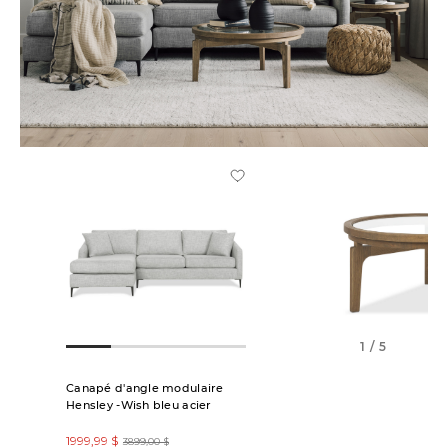
1 / 5
Canapé d'angle modulaire
Table basse ronde
Hensley -Wish bleu acier
Miro orge
1999,99 $
449,99 $
3899,00 $
699,00 $