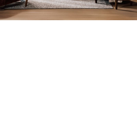
ENCORE PLUS D’AUBAINES
Meubles: jusqu’à 30
% – Accessoires:
jusqu’à 50 %