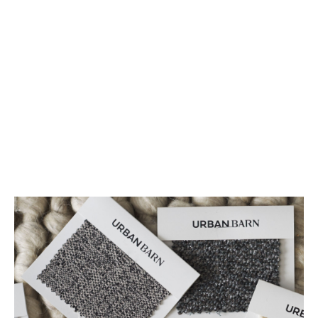
Il y a 35 ans, notre entreprise
ouvrait les portes de son premier
magasin à Vancouver en Colombie-
Britannique. Aujourd’hui, Urban
Barn est plus fière que jamais
d’être toujours détenue et
exploitée par des intérêts
canadiens.
À propos de nous