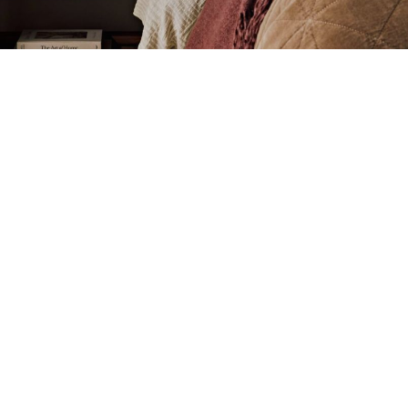
DESIGN DE RÊVE
Découvrez des chambres
élégantes à votre image.
Inspirations pour la chambre