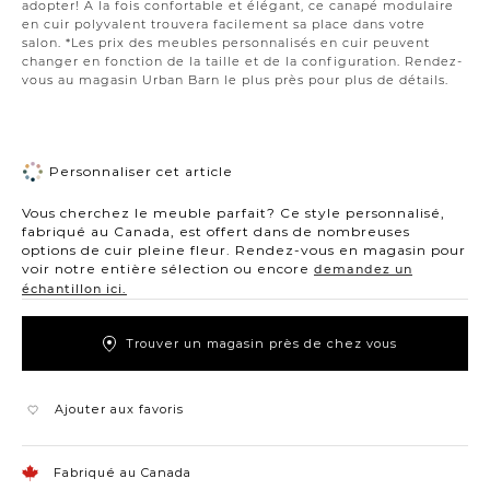
adopter! À la fois confortable et élégant, ce canapé modulaire
en cuir polyvalent trouvera facilement sa place dans votre
salon. *Les prix des meubles personnalisés en cuir peuvent
changer en fonction de la taille et de la configuration. Rendez-
vous au magasin Urban Barn le plus près pour plus de détails.
Personnaliser cet article
Vous cherchez le meuble parfait? Ce style personnalisé,
fabriqué au Canada, est offert dans de nombreuses
options de cuir pleine fleur. Rendez-vous en magasin pour
voir notre entière sélection ou encore
demandez un
échantillon ici.
Trouver un magasin près de chez vous
Ajouter aux favoris
Fabriqué au Canada