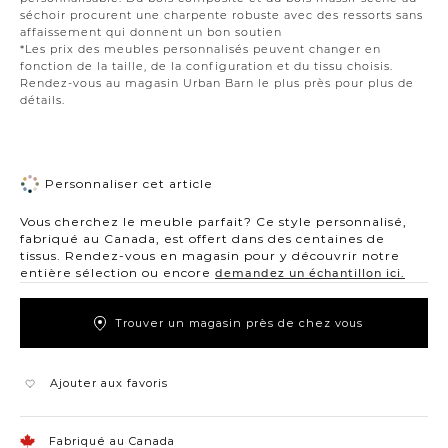
séchoir procurent une charpente robuste avec des ressorts sans
affaissement qui donnent un bon soutien
*Les prix des meubles personnalisés peuvent changer en
fonction de la taille, de la configuration et du tissu choisis.
Rendez-vous au magasin Urban Barn le plus près pour plus de
détails.
Personnaliser cet article
Vous cherchez le meuble parfait? Ce style personnalisé,
fabriqué au Canada, est offert dans des centaines de
tissus. Rendez-vous en magasin pour y découvrir notre
entière sélection ou encore
demandez un échantillon ici.
Trouver un magasin près de chez vous
Ajouter aux favoris
Fabriqué au Canada