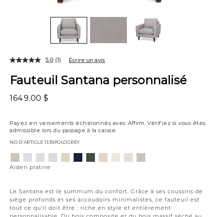
5.0
(1)
Écrire un avis
Fauteuil Santana personnalisé
1649,00 $
Payez en versements échelonnés avec
Affirm
. Vérifiez si vous êtes
admissible lors du passage à la caisse.
NO D’ARTICLE
1339POLOGREY
Variations
Aiden
Jango
Element
Giovanna
Jango
Tony
Giovanna
Husky
Boucle
Merit
Fairfax
platine
neige
argenture
poussière
opale
charbon
étain
plage
ivoire
neige
huître
Aiden platine
de
lune
Le Santana est le summum du confort. Grâce à ses coussins de
siège profonds et ses accoudoirs minimalistes, ce fauteuil est
tout ce qu'il doit être : riche en style et entièrement
personnalisable. Du bois composite et du bois massif séché au