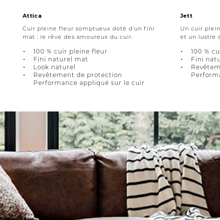
Attica
Jett
Cuir pleine fleur somptueux doté d’un fini
Un cuir plei
mat : le rêve des amoureux du cuir.
et un lustre s
100 % cuir pleine fleur
100 % cui
Fini naturel mat
Fini nat
Look naturel
Revêtem
Revêtement de protection
Performa
Performance appliqué sur le cuir