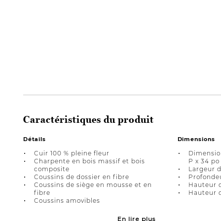
Caractéristiques du produit
Détails
Dimensions
Cuir 100 % pleine fleur
Dimension
Charpente en bois massif et bois
P x 34 po
composite
Largeur d
Coussins de dossier en fibre
Profondeu
Coussins de siège en mousse et en
Hauteur d
fibre
Hauteur d
Coussins amovibles
En lire plus