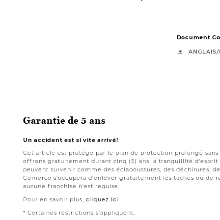
Document Con
/
ANGLAIS
Garantie de 5 ans
Un accident est si vite arrivé!
Cet article est protégé par le plan de protection prolongé san
offrons gratuitement durant cinq (5) ans la tranquillité d'espri
peuvent survenir comme des éclaboussures, des déchirures, des
Comerco s'occupera d'enlever gratuitement les taches ou de ré
aucune franchise n'est requise.
Pour en savoir plus,
cliquez ici
.
* Certaines restrictions s'appliquent.