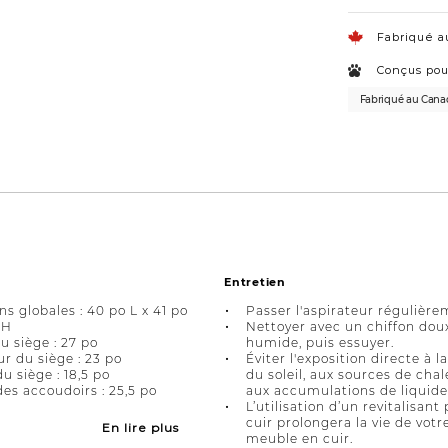
Fabriqué a
Conçus pou
Fabriqué au Cana
Entretien
s globales : 40 po L x 41 po
Passer l'aspirateur régulière
 H
Nettoyer avec un chiffon dou
u siège : 27 po
humide, puis essuyer.
r du siège : 23 po
Éviter l'exposition directe à l
u siège : 18,5 po
du soleil, aux sources de chal
es accoudoirs : 25,5 po
aux accumulations de liquide
L’utilisation d’un revitalisant 
cuir prolongera la vie de votr
En lire plus
meuble en cuir.