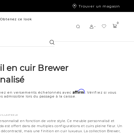
Trouver un magasin
Obtenez ce look
0
Chercher
l en cuir Brewer
nalisé
Affirm
yez en versements échelonnés avec
. Vérifiez si vous
s admissible lors du passage à la caisse.
VILLASTEELE
ersonnalisé en fonction de votre style. Ce meuble personnalisé et
a est offert dans de multiples configurations et cuirs pleine fleur. Un
t décontracté, mais une finition en cuir luxueux. La collection Brewer,