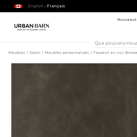
English
Français
|
Nouveaut
Cataloque
de
recherche
Meubles
Salon
Meubles personnalisés
Fauteuil en cuir Brew