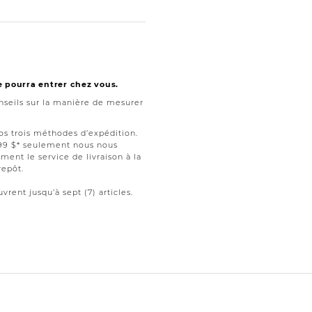
e pourra entrer chez vous.
seils sur la manière de mesurer
nos trois méthodes d’expédition.
199 $* seulement nous nous
ment le service de livraison à la
repôt.
vrent jusqu’à sept (7) articles.