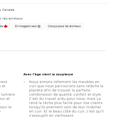
u Canada
r les animaux
da
En magasin seul.
Conçus pour les animaux
Avec l’âge vient la souplesse
ment.
Nous aimons tellement les meubles en
x et
cuir que nous parcourons sans relâche la
planète afin de trouver la parfaite
a lumière
combinaison de qualité, confort et style.
eur et
C’est du travail ardu pour nous, mais ça
.
rend la tâche plus facile pour nos clients
pour le
lorsqu’ils prennent soin de leur mobilier
e
en cuir. Et le beau côté du cuir, c’est qu’il
s’assouplit en vieillissant.