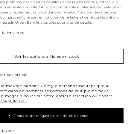
ges profonds, des coussins douillets et des lignes nettes, est facile à
 plus facile à adopter! À la fois confortable et élégant, ce fauteuil en
rouvera facilement sa place dans votre salon. *Les prix des meubles
cuir peuvent changer en fonction de la taille et de la configuration.
agasin Urban Barn le plus près pour plus de détails.
Écrire un avis
Voir les options articles en stock
er cet article
le meuble parfait? Ce style personnalisé, fabriqué au
fert dans de nombreuses options de cuir pleine fleur.
n magasin pour voir notre entière sélection ou encore
hantillon ici.
Trouver un magasin près de chez vous
 favoris