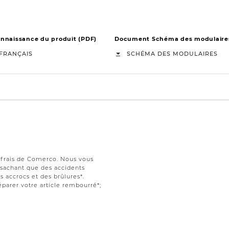
naissance du produit (PDF)
Document Schéma des modulaire
FRANÇAIS
SCHÉMA DES MODULAIRES
s frais de Comerco. Nous vous
t sachant que des accidents
 accrocs et des brûlures*.
parer votre article rembourré*;