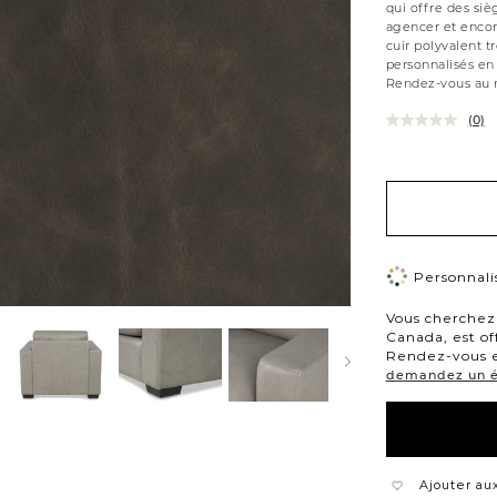
qui offre des siè
agencer et encore
cuir polyvalent t
personnalisés en 
Rendez-vous au m
(0)
Variations
Personnalis
Vous cherchez 
Canada, est of
Rendez-vous e
demandez un éc
Ajouter aux