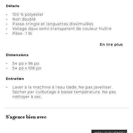
Détails
100 % polyester
Non doublé
Passe-tringle et languettes dissimulées
Voilage doux semi-transparent de couleur huître
Pèse : 1 lb
En lire plus
Dimensions
54 po x 96 po
54 po x 108 po
Entretien
Laver à la machine à l'eau tiède. Ne pas javelliser.
Sécher par culbutage à basse température. Ne pas
nettoyer à sec.
S'agence bien avec
MEILLEUR VENDEUR