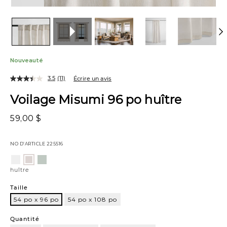
Nouveauté
3.5
(11)
Écrire un avis
Voilage Misumi 96 po huître
59,00 $
NO D’ARTICLE
225516
Variations
blanc
bleu
huître
voilé
huître
Taille
54 po x 96 po
54 po x 108 po
54
po
Quantité
x