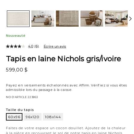
Nouveauté
4.0
(6)
Écrire un avis
Tapis en laine Nichols gris/ivoire
599,00 $
Payez en versements échelonnés avec
Affirm
. Vérifiez si vous êtes
admissible lors du passage à la caisse.
NO D’ARTICLE
223863
Variations
Taille du tapis
60x96
96x120
108x144
60x96
Faites de votre espace un cocon douillet. Ajoutez de la chaleur
à la pièce en recouvrant le sol de notre tapis en laine Nichols,