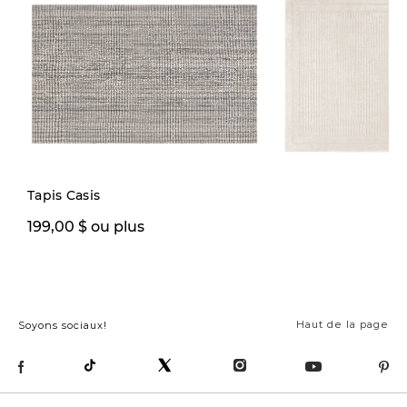
Tapis Casis
199,97 $ ou
199,00 $ ou plus
3
plus
p
Haut de la page
Soyons sociaux!