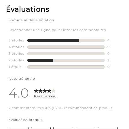
ldshoppe
crateandbarrelcanada
nestnewyork
tahari_official
katemarkerhome.
sealycdn
#defineyourstyle
#interiordesign
#propertymanagementottawa
#ottawa
#havnpropertymanagement
#airbnb
#shorttermrental
#longtermrental
#staging