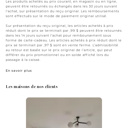
Les produits achetés au prix courant, en magasin ou en ligne,
peuvent être retournés ou échangés dans les 30 jours suivant
l’achat, sur présentation du reçu original. Les remboursements
sont effectués sur le mode de paiement original utilisé.
Sur présentation du reçu original, les articles achetés à prix
réduit dont le prix se terminait par ,99 $ peuvent être retournés
dans les 14 jours suivant l’achat pour remboursement sous
forme de carte-cadeau. Les articles achetés à prix réduit dont le
prix se terminait par ,97 $ sont en vente ferme. L’admissibilité
au retour est basée sur le prix original de l’article, qui peut
différer du prix promotionnel ou en solde affiché lors du
passage à la caisse.
En savoir plus
Les maisons de nos clients
Media Carousel
Carousel with product photos. Use the previous and next