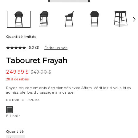
Quantité limitée
5.0
(3)
Écrire un avis
Tabouret Frayah
249,99 $
349,00 $
28 % de rabais
Payez en versements échelonnés avec
Affirm
. Vérifiez si vous êtes
admissible lors du passage à la caisse.
NO D’ARTICLE
226844
Variations
Eli
noir
Eli noir
Quantité