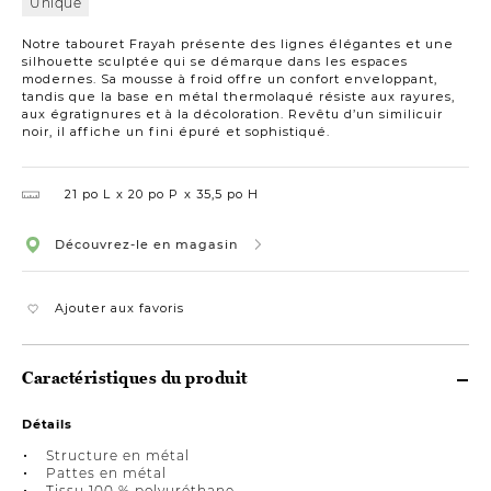
Unique
Notre tabouret Frayah présente des lignes élégantes et une
silhouette sculptée qui se démarque dans les espaces
modernes. Sa mousse à froid offre un confort enveloppant,
tandis que la base en métal thermolaqué résiste aux rayures,
aux égratignures et à la décoloration. Revêtu d’un similicuir
noir, il affiche un fini épuré et sophistiqué.
21 po L
20 po P
35,5 po H
Découvrez-le en magasin
Ajouter aux favoris
Caractéristiques du produit
Détails
Structure en métal
Pattes en métal
Tissu 100 % polyuréthane