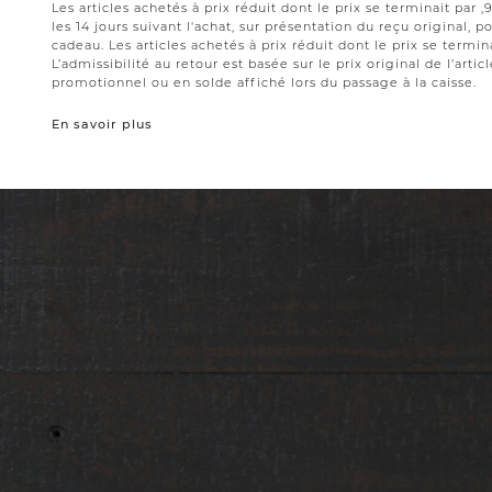
Les articles achetés à prix réduit dont le prix se terminait par
les 14 jours suivant l'achat, sur présentation du reçu original,
cadeau. Les articles achetés à prix réduit dont le prix se termin
L’admissibilité au retour est basée sur le prix original de l’artic
promotionnel ou en solde affiché lors du passage à la caisse.
En savoir plus