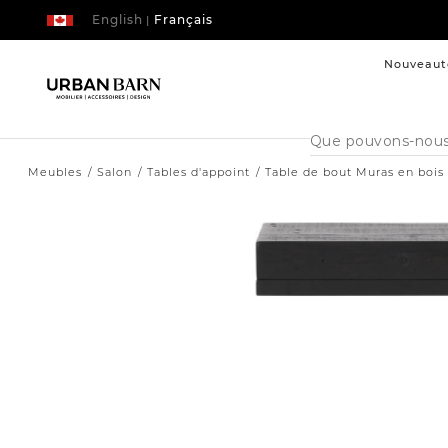
English
Français
|
Nouveaut
Cataloque
de
recherche
Meubles
Salon
Tables d'appoint
Table de bout Muras en bois