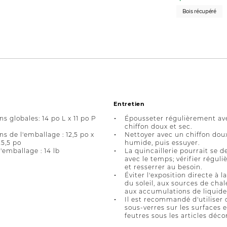
Bois récupéré
Entretien
s globales: 14 po L x 11 po P
Épousseter régulièrement av
chiffon doux et sec.
s de l'emballage : 12,5 po x
Nettoyer avec un chiffon dou
25,5 po
humide, puis essuyer.
'emballage : 14 lb
La quincaillerie pourrait se d
avec le temps; vérifier régul
et resserrer au besoin.
Éviter l'exposition directe à l
du soleil, aux sources de chal
aux accumulations de liquide
Il est recommandé d'utiliser 
sous-verres sur les surfaces 
feutres sous les articles décor