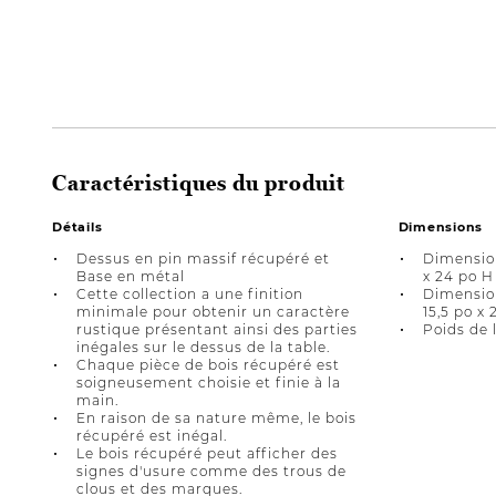
Caractéristiques du produit
Détails
Dimensions
Dessus en pin massif récupéré et
Dimension
Base en métal
x 24 po H
Cette collection a une finition
Dimension
minimale pour obtenir un caractère
15,5 po x 
rustique présentant ainsi des parties
Poids de l
inégales sur le dessus de la table.
Chaque pièce de bois récupéré est
soigneusement choisie et finie à la
main.
En raison de sa nature même, le bois
récupéré est inégal.
Le bois récupéré peut afficher des
signes d'usure comme des trous de
clous et des marques.