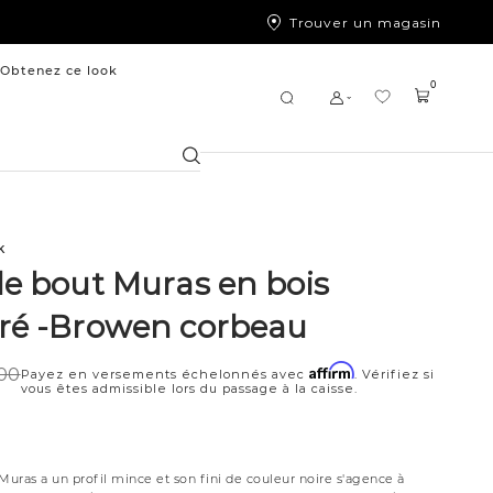
Trouver un magasin
Obtenez ce look
0
Chercher
k
de bout Muras en bois
ré -Browen corbeau
Affirm
,00
Payez en versements échelonnés avec
. Vérifiez si
vous êtes admissible lors du passage à la caisse.
7
Muras a un profil mince et son fini de couleur noire s'agence à