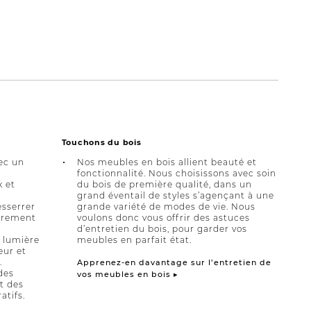
Touchons du bois
ec un
Nos meubles en bois allient beauté et
fonctionnalité. Nous choisissons avec soin
x et
du bois de première qualité, dans un
grand éventail de styles s’agençant à une
esserrer
grande variété de modes de vie. Nous
ièrement
voulons donc vous offrir des astuces
d’entretien du bois, pour garder vos
a lumière
meubles en parfait état.
eur et
.
Apprenez-en davantage sur l’entretien de
des
vos meubles en bois ▸
et des
atifs.