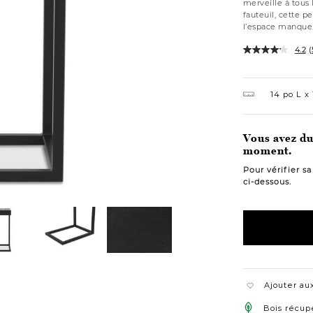
merveille à tous 
fauteuil, cette p
l’espace manque
4.2
(
14 po L
Vous avez du 
moment.
Pour vérifier s
ci-dessous.
Ajouter aux
Bois récup