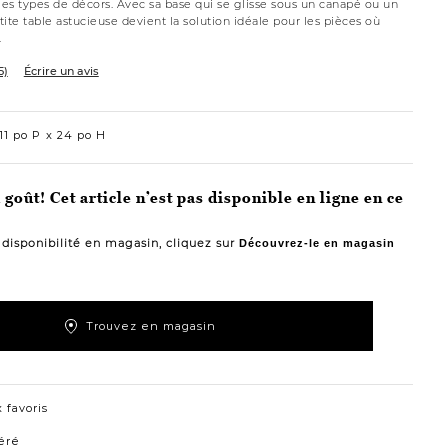
les types de décors. Avec sa base qui se glisse sous un canapé ou un
etite table astucieuse devient la solution idéale pour les pièces où
.
5)
Écrire un avis
11 po P
24 po H
goût! Cet article n’est pas disponible en ligne en ce
a disponibilité en magasin, cliquez sur
Découvrez-le en magasin
Trouvez en magasin
 favoris
éré