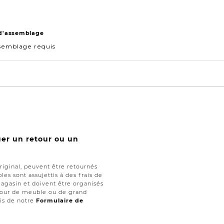
 d'assemblage
semblage requis
uer un retour ou un
iginal, peuvent être retournés
les sont assujettis à des frais de
magasin et doivent être organisés
retour de meuble ou de grand
ais de notre
Formulaire de