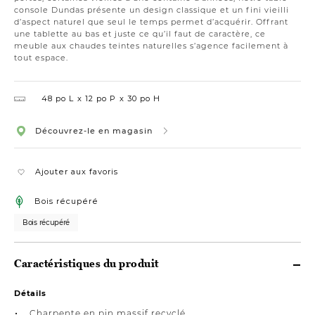
console Dundas présente un design classique et un fini vieilli
d’aspect naturel que seul le temps permet d’acquérir. Offrant
une tablette au bas et juste ce qu’il faut de caractère, ce
meuble aux chaudes teintes naturelles s’agence facilement à
tout espace.
48 po L
12 po P
30 po H
Découvrez-le en magasin
Ajouter aux favoris
Bois récupéré
Bois récupéré
Caractéristiques du produit
Détails
Charpente en pin massif recyclé