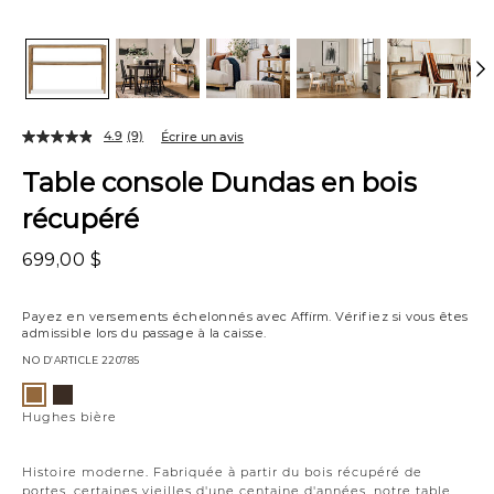
4.9
(9)
Écrire un avis
Table console Dundas en bois
récupéré
699,00 $
Payez en versements échelonnés avec
Affirm
. Vérifiez si vous êtes
admissible lors du passage à la caisse.
NO D’ARTICLE
220785
Variations
Hughes
Hughes
ombré
bière
Hughes bière
Histoire moderne. Fabriquée à partir du bois récupéré de
portes, certaines vieilles d'une centaine d'années, notre table