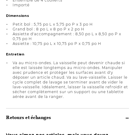
Ensemble de 4 couverts
Importé
Dimensions
Petit bol : 5,75 po L x 5,75 po P x 3 po H
Grand bol : 8 po L x 8 po P x 2 po H
Assiette d'accompagnement : 8,50 po L x 8,50 po P x
0,75 po H
Assiette : 10,75 po L x 10,75 po P x 0,75 po H
Entretien
Va au micro-ondes. La vaisselle peut devenir chaude si
elle est laissée longtemps au micro-ondes. Manipuler
avec prudence et protéger les surfaces avant d'y
déposer un article chaud. Va au lave-vaisselle. Laisser le
cycle complet de lavage se terminer avant de vider le
lave-vaisselle. Idéalement, laisser la vaisselle refroidir et
sécher complètement sur un support ou une tablette
aérée avant de la ranger.
Retours et échanges
Vous aimez nos articles, mais vous devez