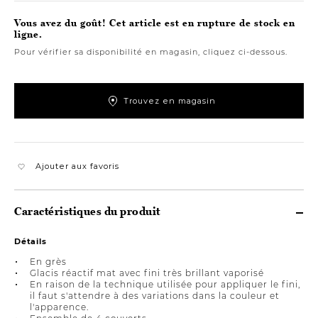
Vous avez du goût! Cet article est en rupture de stock en
ligne.
Pour vérifier sa disponibilité en magasin, cliquez ci-dessous.
Trouvez en magasin
Ajouter aux favoris
Caractéristiques du produit
Détails
En grès
Glacis réactif mat avec fini très brillant vaporisé
En raison de la technique utilisée pour appliquer le fini,
il faut s'attendre à des variations dans la couleur et
l'apparence.