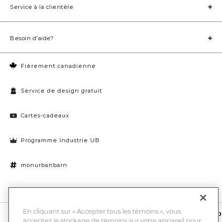
Service à la clientèle
Besoin d'aide?
Fièrement canadienne
Service de design gratuit
Cartes-cadeaux
Programme Industrie UB
monurbanbarn
Paramètres des témoins
En cliquant sur « Accepter tous les témoins », vous
10 % de rabais et la chance de gagner une carte-cadeau UB de 1000
acceptez le stockage de témoins sur votre appareil pour