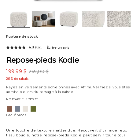
Rupture de stock
4.9
(62)
Écrire un avis
Repose-pieds Kodie
199,99 $
269,00 $
26 % de rabais
Payez en versements échelonnés avec
Affirm
. Vérifiez si vous êtes
admissible lors du passage à la caisse.
NO D’ARTICLE
217737
Variations
Bre
Bre
Bre
Bre
épices
denim
ivoire
olive
Bre épices
Une touche de texture inattendue. Recouvert d’un moelleux
tissu bouclé, notre repose-pieds Kodie peut servir tour à tour