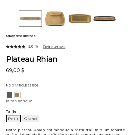
Quantité limitée
5.0
(1)
Écrire un avis
Plateau Rhian
69,00 $
NO D’ARTICLE
226506
Variations
vieilli
laiton
antique
laiton antique
Taille
Petit
Grand
Petit
Notre plateau Rhian est fabriqué à partir d’aluminium robuste
au fini laiton vieilli qui s’intègre parfaitement aux espaces