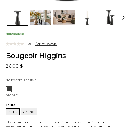
Nouveauté
(0)
Écrire un avis
Bougeoir Higgins
26,00 $
NO D’ARTICLE
226540
Variations
bronze
bronze
Taille
Petit
Grand
Petit
"Avec sa forme ludique et son fini bronze foncé, notre
bougeoir Higgins affiche un style épuré et inattendu qui