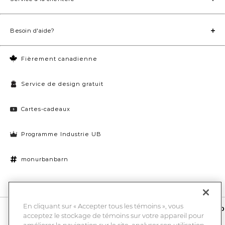
Besoin d'aide?
Fièrement canadienne
Service de design gratuit
Cartes-cadeaux
Programme Industrie UB
monurbanbarn
Paramètres des témoins
En cliquant sur « Accepter tous les témoins », vous
10 % de rabais et la chance de gagner une carte-cadeau UB de 1000
acceptez le stockage de témoins sur votre appareil pour
$