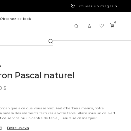
Trouver un magasin
Obtenez ce look
0
Chercher
k
on Pascal naturel
0 $
organique à ce que vous servez. Fait d’herbiers marins, notre
ajoutera des éléments texturés à votre table. Placé sous un couvert
at de service ou un centre de table, il saura se démarquer.
2)
Écrire un avis