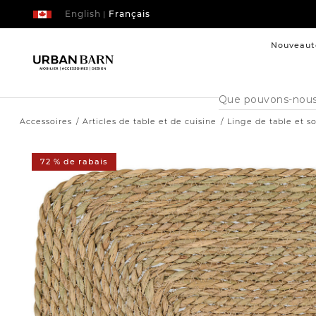
English
Français
|
Nouveaut
Cataloque
de
recherche
Accessoires
Articles de table et de cuisine
Linge de table et s
72 % de rabais