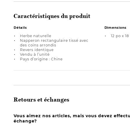
Caractéristiques du produit
Détails
Dimensions
Herbe naturelle
12 po x 18
Napperon rectangulaire tissé avec
des coins arrondis
Revers identique
Vendu à l’unité
Pays d’origine : Chine
Retours et échanges
Vous aimez nos articles, mais vous devez effect
échange?