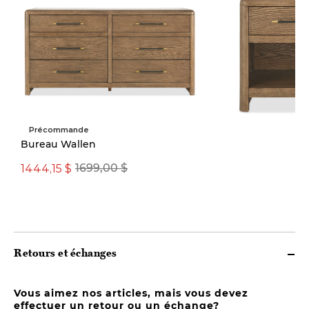
Précommande
Bureau Wallen
1444,15 $
1699,00 $
509,15 $ ou
5
plus
p
Retours et échanges
Vous aimez nos articles, mais vous devez
effectuer un retour ou un échange?