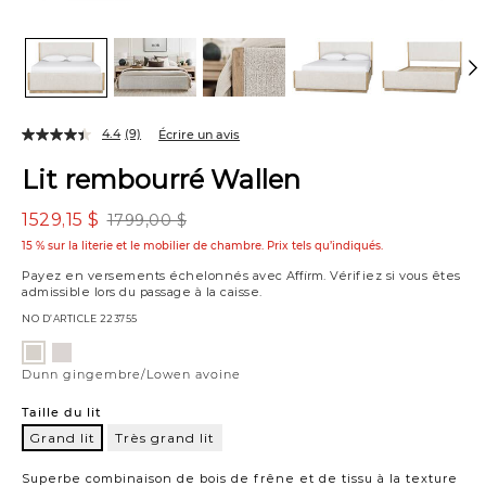
4.4
(9)
Écrire un avis
Lit rembourré Wallen
1529,15 $
1799,00 $
15 % sur la literie et le mobilier de chambre. Prix tels qu’indiqués.
Payez en versements échelonnés avec
Affirm
. Vérifiez si vous êtes
admissible lors du passage à la caisse.
NO D’ARTICLE
223755
Variations
Dunn
Dunn
argile/Lowen
gingembre/Lowen
Dunn gingembre/Lowen avoine
avoine
avoine
Taille du lit
Grand lit
Très grand lit
Grand
lit
Superbe combinaison de bois de frêne et de tissu à la texture