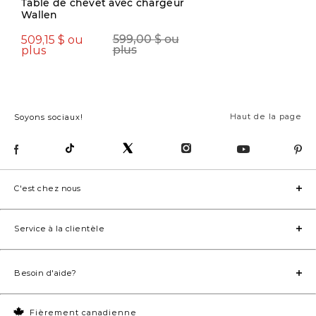
Table de chevet avec chargeur
Wallen
1444,15 $
1699,00
509,15 $ ou
599,00 $ ou
plus
plus
Haut de la page
Soyons sociaux!
C'est chez nous
Service à la clientèle
Besoin d'aide?
Fièrement canadienne