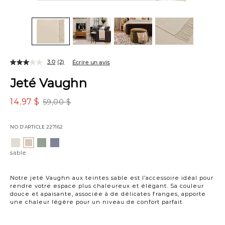
3.0
(2)
Écrire un avis
Jeté Vaughn
14,97 $
59,00 $
NO D’ARTICLE
227162
Variations
ivoire
sauge
bleu
sable
mer
sable
Notre jeté Vaughn aux teintes sable est l’accessoire idéal pour
rendre votre espace plus chaleureux et élégant. Sa couleur
douce et apaisante, associée à de délicates franges, apporte
une chaleur légère pour un niveau de confort parfait.