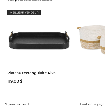
MEILLEUR VENDEUR
Plateau rectangulaire Riva
12,97 $ ou plus
119,00 $
2
Haut de la page
Soyons sociaux!