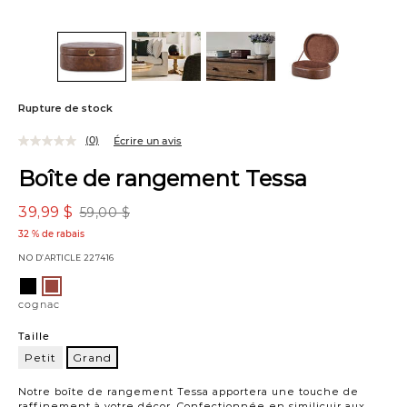
Rupture de stock
(0)
Écrire un avis
Boîte de rangement Tessa
39,99 $
59,00 $
32 % de rabais
NO D’ARTICLE
227416
Variations
noir
cognac
cognac
Taille
Petit
Grand
Grand
Notre boîte de rangement Tessa apportera une touche de
raffinement à votre décor. Confectionnée en similicuir aux