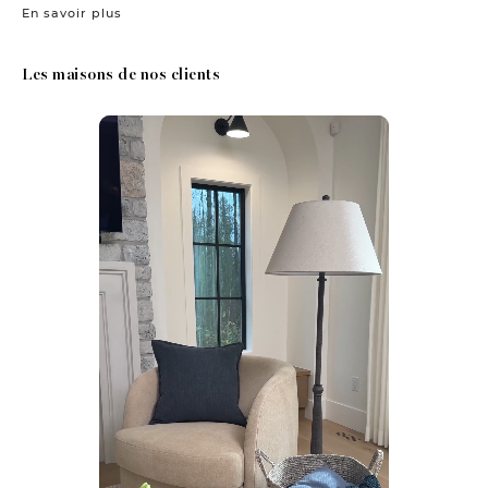
En savoir plus
Les maisons de nos clients
Media Carousel
Carousel with product photos. Use the previous and next