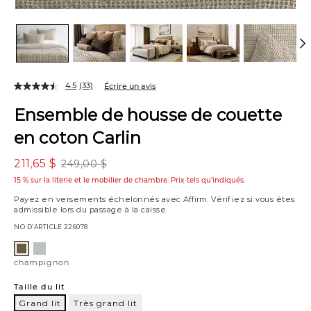
4.5
(33)
Écrire un avis
Ensemble de housse de couette
en coton Carlin
211,65 $
249,00 $
15 % sur la literie et le mobilier de chambre. Prix tels qu’indiqués.
Payez en versements échelonnés avec
Affirm
. Vérifiez si vous êtes
admissible lors du passage à la caisse.
NO D’ARTICLE
226078
Variations
bleu
champignon
pâle
champignon
Taille du lit
Grand lit
Très grand lit