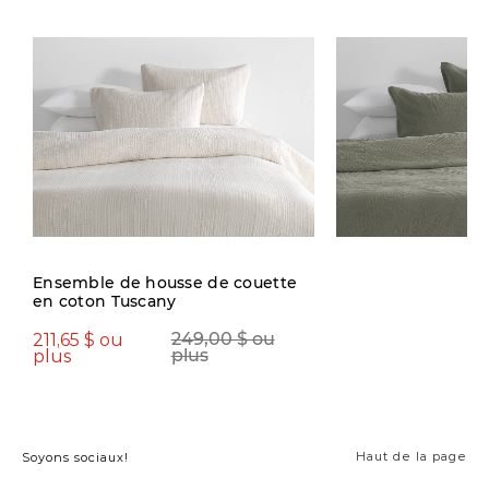
Ensemble de housse de couette
en coton Tuscany
211,65 $ ou
119,97 $ ou
249,00 $ ou
2
plus
plus
plus
p
Haut de la page
Soyons sociaux!