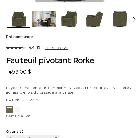
Précommande
4.4
(11)
Écrire un avis
Fauteuil pivotant Rorke
1499,00 $
Payez en versements échelonnés avec
Affirm
. Vérifiez si vous êtes
admissible lors du passage à la caisse.
NO D’ARTICLE
223535
Variations
Camila
Camila
huître
olive
Camila olive
Quantité