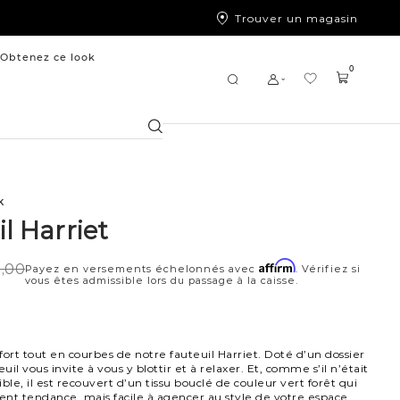
Trouver un magasin
Obtenez ce look
0
Chercher
k
l Harriet
Affirm
9,00
Payez en versements échelonnés avec
. Vérifiez si
vous êtes admissible lors du passage à la caisse.
fort tout en courbes de notre fauteuil Harriet. Doté d’un dossier
euil vous invite à vous y blottir et à relaxer. Et, comme s’il n’était
tible, il est recouvert d’un tissu bouclé de couleur vert forêt qui
nt tendance, mais facile à agencer au style de votre espace