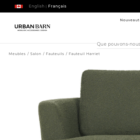
English
Français
|
Nouveaut
Cataloque
de
recherche
Meubles
Salon
Fauteuils
Fauteuil Harriet