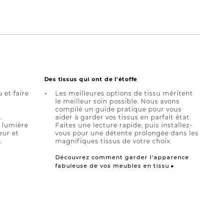
Des tissus qui ont de l'étoffe
u et faire
Les meilleures options de tissu méritent
le meilleur soin possible. Nous avons
compilé un guide pratique pour vous
.
aider à garder vos tissus en parfait état.
a lumière
Faites une lecture rapide, puis installez-
eur et
vous pour une détente prolongée dans les
.
magnifiques tissus de votre choix.
Découvrez comment garder l’apparence
fabuleuse de vos meubles en tissu ▸