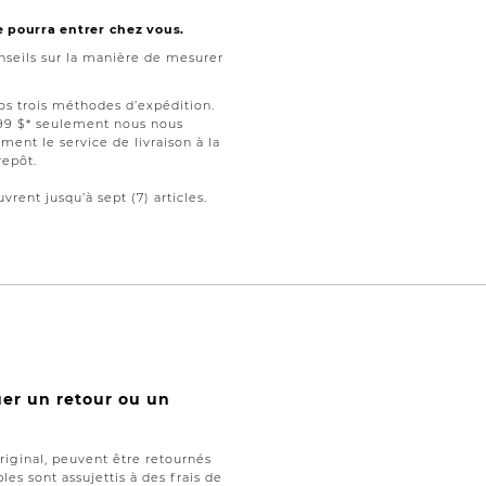
e pourra entrer chez vous.
seils sur la manière de mesurer
nos trois méthodes d’expédition.
199 $* seulement nous nous
ment le service de livraison à la
repôt.
vrent jusqu’à sept (7) articles.
uer un retour ou un
iginal, peuvent être retournés
les sont assujettis à des frais de