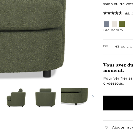
salon ou de votr
4.6
(
Variations
Bre
Bre
Bre
denim
ivoire
olive
Bre denim
42 po L
Vous avez du 
moment.
Pour vérifier s
ci-dessous.
Ajouter aux