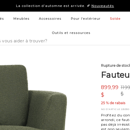
15 % –
Literie
et
mobilier de chambre à coucher
La collection d’automne est arrivée. 🍂
Nouveautés
15 % –
Literie
et
mobilier de chambre à coucher
La collection d’automne est arrivée. 🍂
Nouveautés
és
Meubles
Accessoires
Pour l'extérieur
Solde
Outils et ressources
Rupture de stoc
Fauteui
899,99
119
$
$
25 % de rabais
NO D’ARTICLE
225330
Profitez du con
arrondi, ce faut
pas déjà irrésis
est non seuleme