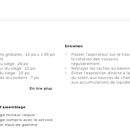
Entretien
s globales : 42 po L x 39 po
Passer l’aspirateur sur le tiss
 H
la rotation des coussins
u siège : 26 po
régulièrement.
r du siège : 22 po
Nettoyer les taches au besoin
u siège : 20 po
Éviter l'exposition directe à l
es accoudoirs : 7 po
du soleil, aux sources de chal
aux accumulations de liquide
En lire plus
 d'assemblage
ge mineur requis ∙
e compris avec le service
ison Haut de gamme