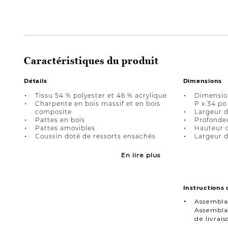
Caractéristiques du produit
Détails
Dimensions
Tissu 54 % polyester et 46 % acrylique
Dimension
Charpente en bois massif et en bois
P x 34 po
composite
Largeur d
Pattes en bois
Profondeu
Pattes amovibles
Hauteur d
Coussin doté de ressorts ensachés
Largeur d
En lire plus
Instructions
Assembla
Assemblag
de livra