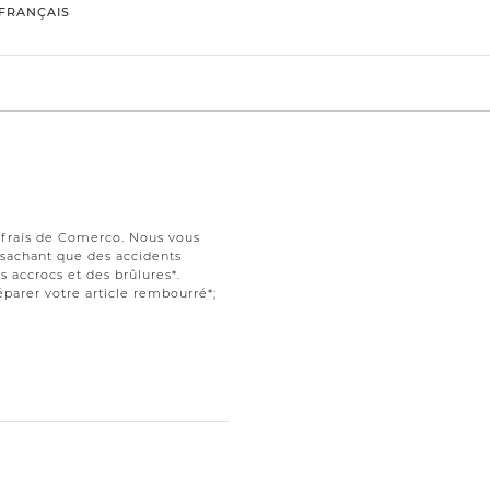
FRANÇAIS
s frais de Comerco. Nous vous
t sachant que des accidents
 accrocs et des brûlures*.
parer votre article rembourré*;