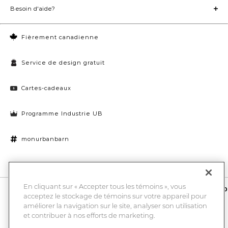
Besoin d'aide?
Fièrement canadienne
Service de design gratuit
Cartes-cadeaux
Programme Industrie UB
monurbanbarn
Paramètres des témoins
En cliquant sur « Accepter tous les témoins », vous
10 % de rabais et la chance de gagner une carte-cadeau UB de 1000
acceptez le stockage de témoins sur votre appareil pour
$
améliorer la navigation sur le site, analyser son utilisation
Entrez
Submi
votre
et contribuer à nos efforts de marketing.
adresse