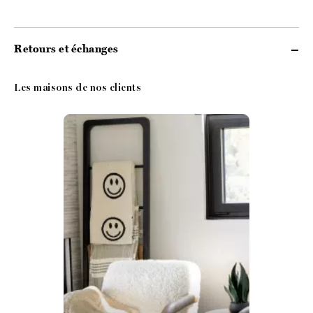
Retours et échanges
Les maisons de nos clients
Media Carousel
Carousel with product photos. Use the previous and next