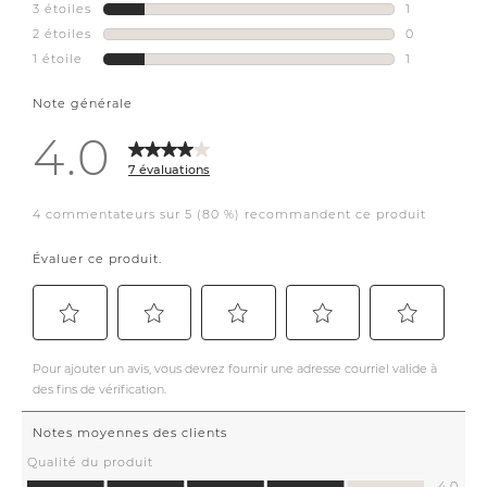
add the perfect amount
of detail. An overall
modern mood for this
cozy corner.
#myurbanbarn
#interiordesign
#luxuryliving
#warmneutrals