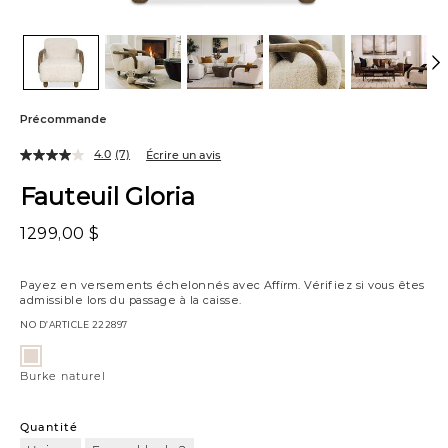
Précommande
4.0
(7)
Écrire un avis
Fauteuil Gloria
1299,00 $
Payez en versements échelonnés avec
Affirm
. Vérifiez si vous êtes
admissible lors du passage à la caisse.
NO D’ARTICLE
222897
Variations
Burke
naturel
Burke naturel
Quantité