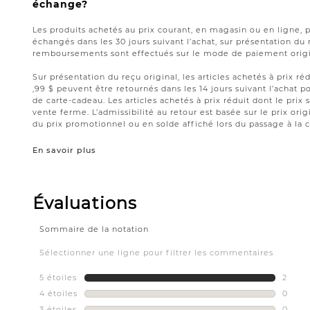
échange?
Les produits achetés au prix courant, en magasin ou en ligne, 
échangés dans les 30 jours suivant l’achat, sur présentation du 
remboursements sont effectués sur le mode de paiement origin
Sur présentation du reçu original, les articles achetés à prix réd
,99 $ peuvent être retournés dans les 14 jours suivant l’acha
de carte-cadeau. Les articles achetés à prix réduit dont le prix 
vente ferme. L’admissibilité au retour est basée sur le prix origi
du prix promotionnel ou en solde affiché lors du passage à la c
En savoir plus