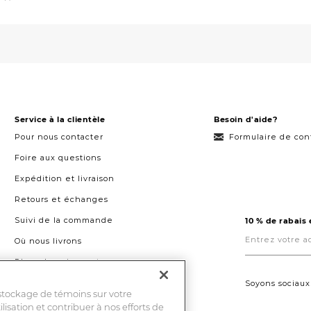
Service à la clientèle
Besoin d'aide?
Pour nous contacter
Formulaire de con
Foire aux questions
Expédition et livraison
Retours et échanges
Suivi de la commande
10 % de rabais
Entrez
votre
Où nous livrons
adresse
courriel
Plans de paiement
ici.
Droit à la réparation au Québec
Soyons sociaux
 stockage de témoins sur votre
ilisation et contribuer à nos efforts de