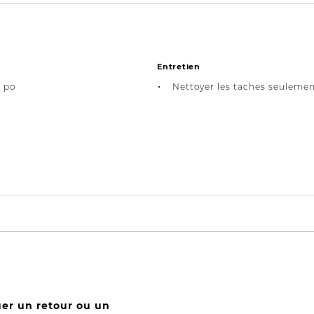
Entretien
4 po
Nettoyer les taches seulemen
uer un retour ou un