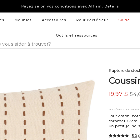
15 % –
Literie
et
mobilier de chambre à coucher
Payez selon vos conditions avec Affirm.
Détails
15 % –
Literie
et
mobilier de chambre à coucher
Payez selon vos conditions avec Affirm.
Détails
és
Meubles
Accessoires
Pour l'extérieur
Solde
Outils et ressources
Rupture de stoc
Coussi
19,97 $
54,
NO D’ARTICLE
225819
Tout coton, not
caramel. C’est
un petit je-ne-s
5.0
(