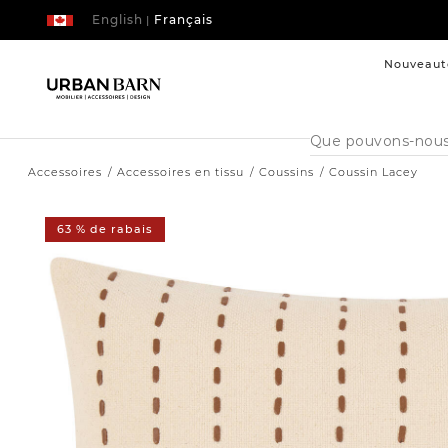
English
Français
|
Nouveaut
Cataloque
de
recherche
Accessoires
Accessoires en tissu
Coussins
Coussin Lacey
63 % de rabais