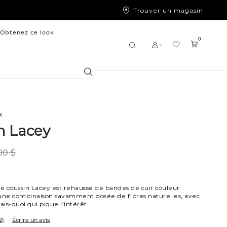
Trouver un magasin
Obtenez ce look
0
Chercher
k
n Lacey
00 $
re coussin Lacey est rehaussé de bandes de cuir couleur
 une combinaison savamment dosée de fibres naturelles, avec
ais-quoi qui pique l’intérêt.
2)
Écrire un avis