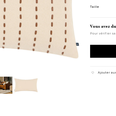
Variations
Taille
Vous avez du 
Pour vérifier sa
Ajouter aux