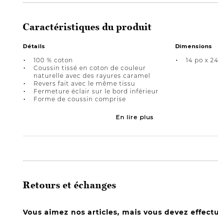
Caractéristiques du produit
Détails
Dimensions
100 % coton
14 po x 2
Coussin tissé en coton de couleur
naturelle avec des rayures caramel
Revers fait avec le même tissu
Fermeture éclair sur le bord inférieur
Forme de coussin comprise
En lire plus
Retours et échanges
Vous aimez nos articles, mais vous devez effect