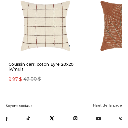
Coussin carr. coton Eyre 20x20
iv/multi
9,97 $
14,97 $
49,00 $
59,00 $
Haut de la page
Soyons sociaux!