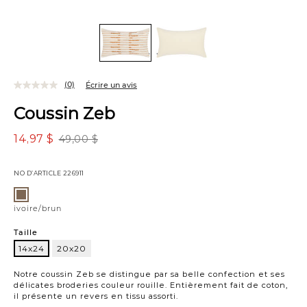
(0)
Écrire un avis
Coussin Zeb
14,97 $
49,00 $
NO D’ARTICLE
226911
Variations
ivoire/brun
ivoire/brun
Taille
14x24
20x20
14x24
Notre coussin Zeb se distingue par sa belle confection et ses
délicates broderies couleur rouille. Entièrement fait de coton,
il présente un revers en tissu assorti.