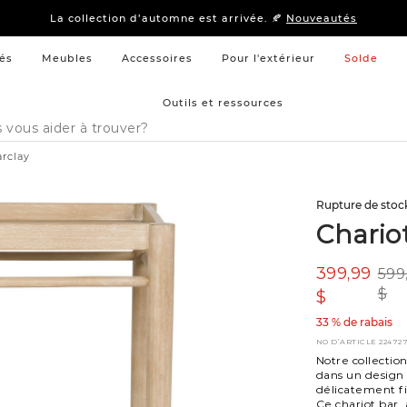
15 % –
Literie
et
mobilier de chambre à coucher
La collection d’automne est arrivée. 🍂
Nouveautés
15 % –
Literie
et
mobilier de chambre à coucher
La collection d’automne est arrivée. 🍂
Nouveautés
és
Meubles
Accessoires
Pour l'extérieur
Solde
Outils et ressources
arclay
Rupture de stoc
Chario
399,99
599
$
$
33 % de rabais
NO D’ARTICLE
22472
Notre collectio
dans un design 
délicatement fin
Ce chariot bar, 