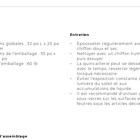
Entretien
s globales : 32 po L x 20 po
Épousseter régulièrement av
 H
chiffon doux et sec.
s de l’emballage : 35 po x
Nettoyer avec un chiffon hum
7 po
puis essuyer.
l’emballage : 60 lb
La quincaillerie peut se dess
avec le temps; resserrer lég
lorsque nécessaire.
Éviter l'exposition constante 
lumière du soleil et aux
accumulations de liquide.
Il est recommandé d'utiliser 
sous-verres sur les surfaces 
feutres sous les articles décor
 d'assemblage