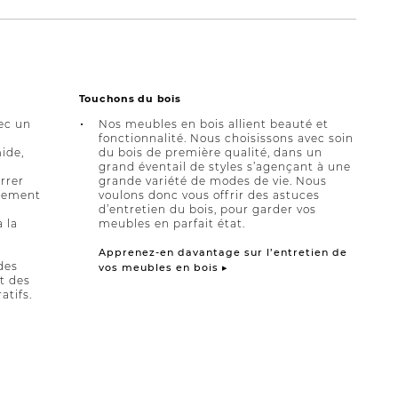
Touchons du bois
ec un
Nos meubles en bois allient beauté et
fonctionnalité. Nous choisissons avec soin
ide,
du bois de première qualité, dans un
grand éventail de styles s’agençant à une
errer
grande variété de modes de vie. Nous
èrement
voulons donc vous offrir des astuces
d’entretien du bois, pour garder vos
à la
meubles en parfait état.
Apprenez-en davantage sur l’entretien de
des
vos meubles en bois ▸
et des
atifs.