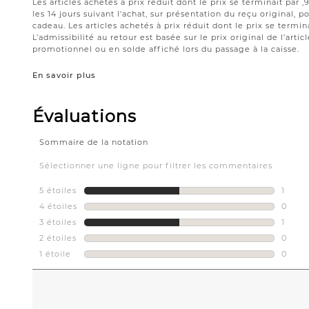
Les articles achetés à prix réduit dont le prix se terminait par
les 14 jours suivant l'achat, sur présentation du reçu original,
cadeau. Les articles achetés à prix réduit dont le prix se termin
L’admissibilité au retour est basée sur le prix original de l’artic
promotionnel ou en solde affiché lors du passage à la caisse.
En savoir plus