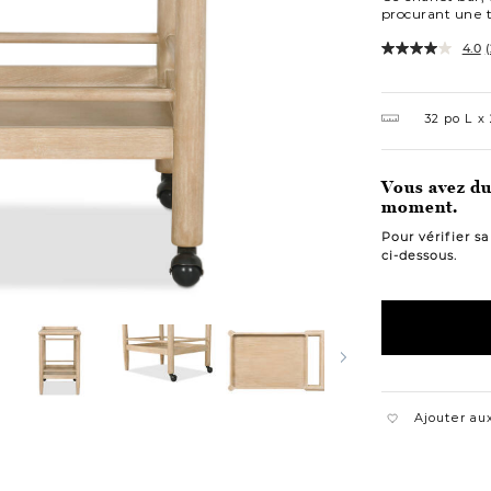
procurant une t
4.0
(
Variations
32 po L
Vous avez du 
moment.
Pour vérifier s
ci-dessous.
Ajouter aux