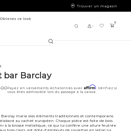
Trouver un magasin
Obtenez ce look
0
Chercher
k
t bar Barclay
Affirm
,00
Payez en versements échelonnés avec
. Vérifiez si
vous êtes admissible lors du passage à la caisse.
7
n Barclay marie des éléments traditionnels et contemporains
élaboré au cachet européen. Chaque pièce est faite de bois
i à la brosse métallique, ce qui lui confère une allure feutrée.
aux tons clairs, est doté d’embouts de roulettes en laiton lui