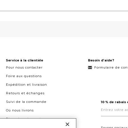
Service à la clientèle
Besoin d'aide?
Pour nous contacter
Formulaire de con
Foire aux questions
Expédition et livraison
Retours et échanges
Suivi de la commande
10 % de rabais
Entrez
votre
Où nous livrons
adresse
courriel
Plans de paiement
ici.
Droit à la réparation au Québec
Soyons sociaux