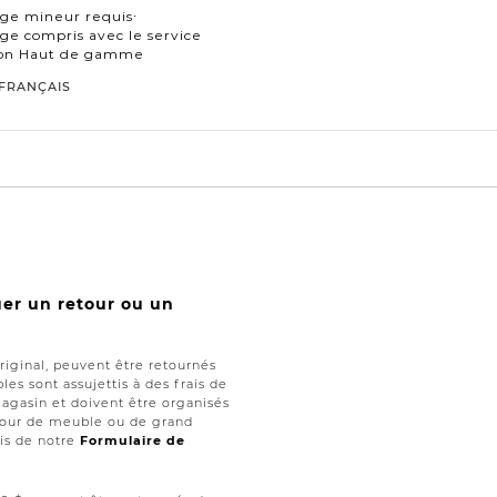
ge mineur requis∙
e compris avec le service
ison Haut de gamme
FRANÇAIS
uer un retour ou un
iginal, peuvent être retournés
les sont assujettis à des frais de
magasin et doivent être organisés
retour de meuble ou de grand
ais de notre
Formulaire de