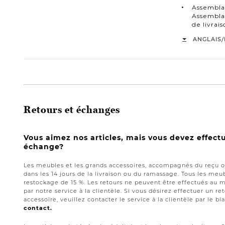
Assembla
Assemblag
de livra
/
ANGLAIS
Retours et échanges
Vous aimez nos articles, mais vous devez effect
échange?
Les meubles et les grands accessoires, accompagnés du reçu or
dans les 14 jours de la livraison ou du ramassage. Tous les meub
restockage de 15 %. Les retours ne peuvent être effectués au 
par notre service à la clientèle. Si vous désirez effectuer un 
accessoire, veuillez contacter le service à la clientèle par le bi
contact.