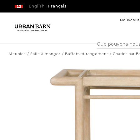
English
Français
|
Nouveaut
Cataloque
de
recherche
Meubles
Salle à manger
Buffets et rangement
Chariot bar B