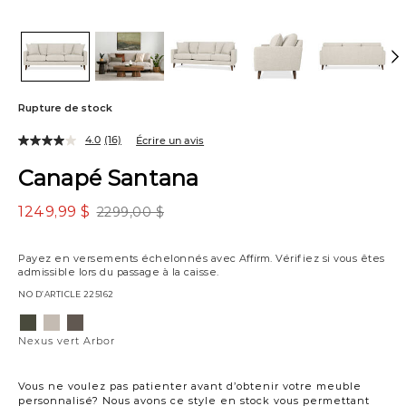
Rupture de stock
4.0
(16)
Écrire un avis
Canapé Santana
1249,99 $
2299,00 $
Payez en versements échelonnés avec
Affirm
. Vérifiez si vous êtes
admissible lors du passage à la caisse.
NO D’ARTICLE
225162
Variations
Nexus
Nexus
Nexus
vert
givre
chocolat
Nexus vert Arbor
Arbor
Vous ne voulez pas patienter avant d’obtenir votre meuble
personnalisé? Nous avons ce style en stock vous permettant