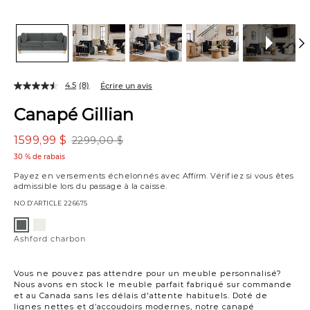
4.5
(8)
Écrire un avis
Canapé Gillian
1599,99 $
2299,00 $
30 % de rabais
Payez en versements échelonnés avec
Affirm
. Vérifiez si vous êtes
admissible lors du passage à la caisse.
NO D’ARTICLE
226675
Variations
Ashford
Ashford
crème
charbon
Ashford charbon
Vous ne pouvez pas attendre pour un meuble personnalisé?
Nous avons en stock le meuble parfait fabriqué sur commande
et au Canada sans les délais d'attente habituels. Doté de
lignes nettes et d’accoudoirs modernes, notre canapé