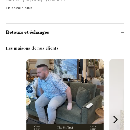
En savoir plus
Retours et échanges
Les maisons de nos clients
Media Carousel
Carousel with product photos. Use the previous and next