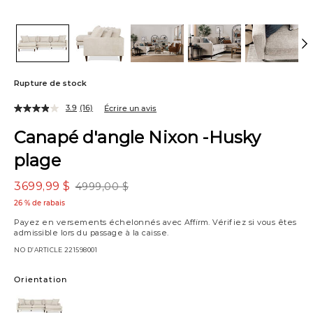
Rupture de stock
3.9
(16)
Écrire un avis
Canapé d'angle Nixon -Husky
plage
3699,99 $
4999,00 $
26 % de rabais
Payez en versements échelonnés avec
Affirm
. Vérifiez si vous êtes
admissible lors du passage à la caisse.
NO D’ARTICLE
221598001
Variations
Orientation
Méridienne
à
droite
Méridienne