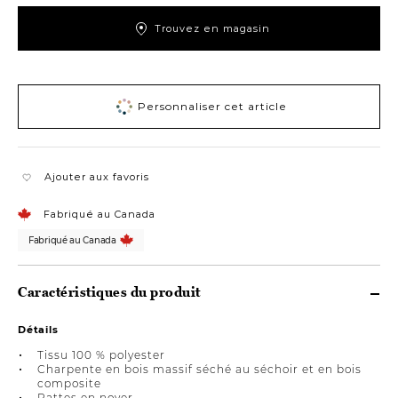
Trouvez en magasin
Personnaliser cet article
Ajouter aux favoris
Fabriqué au Canada
Fabriqué au Canada
Caractéristiques du produit
Détails
Tissu 100 % polyester
Charpente en bois massif séché au séchoir et en bois
composite
Pattes en noyer