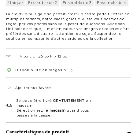
Unique
Ensemble de 2
Ensemble de 3
Ensemble de 4
La clé d’un mur-galerie parfait, c’est un cadre parfait. Offert en
multiples formats, notre cadre galerie Russo vous permet de
regrouper vos photos sans vous poser de questions. Avec son
fini noir classique, il met en valeur vos images et œuvres d’art
préférées sans distraire l’attention du sujet. Suspendez-le
seul ou en compagnie d’autres articles de la collection.
14 po L
1,25 po P
12 po H
Disponibilité en magasin
Ajouter aux favoris
Je peux être livré
GRATUITEMENT
en
magasin!
Sélectionnez
le magasin
quand vous
passez à la caisse.
Caractéristiques du produit