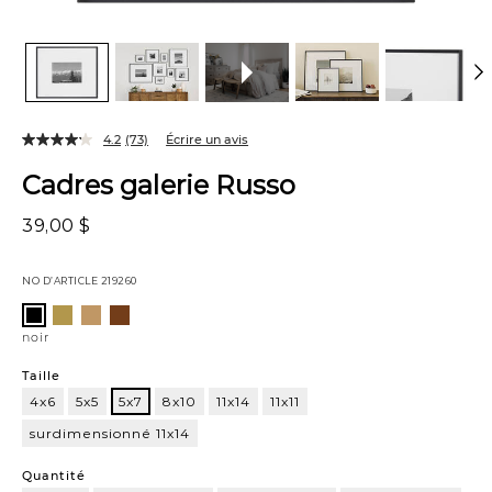
4.2
(73)
Écrire un avis
Cadres galerie Russo
39,00 $
NO D’ARTICLE
219260
Variations
laiton
chêne
noyer
noir
satiné
noir
Taille
4x6
5x5
5x7
8x10
11x14
11x11
surdimensionné 11x14
5x7
Quantité