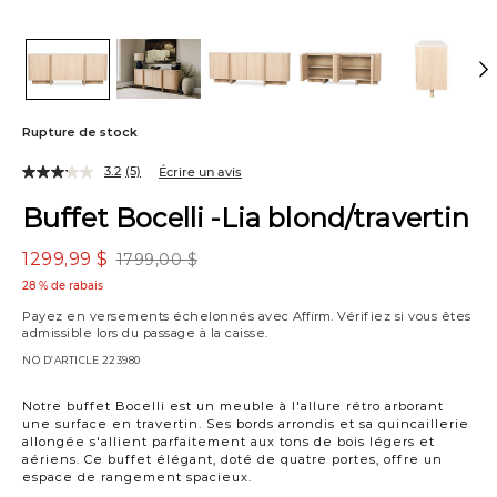
Rupture de stock
3.2
(5)
Écrire un avis
Buffet Bocelli -Lia blond/travertin
1299,99 $
1799,00 $
28 % de rabais
Payez en versements échelonnés avec
Affirm
. Vérifiez si vous êtes
admissible lors du passage à la caisse.
NO D’ARTICLE
223980
Notre buffet Bocelli est un meuble à l'allure rétro arborant
une surface en travertin. Ses bords arrondis et sa quincaillerie
allongée s'allient parfaitement aux tons de bois légers et
aériens. Ce buffet élégant, doté de quatre portes, offre un
espace de rangement spacieux.