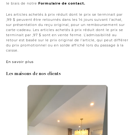
le biais de notre
Formulaire de contact.
Les articles achetés à prix réduit dont le prix se terminait par
,99 $ peuvent être retournés dans les 14 jours suivant l'achat,
sur présentation du reçu original, pour un remboursement sur
carte-cadeau. Les articles achetés à prix réduit dont le prix se
terminait par ,97 $ sont en vente ferme. L’admissibilité au
retour est basée sur le prix original de l’article, qui peut différer
du prix promotionnel ou en solde affiché lors du passage à la
caisse.
En savoir plus
Les maisons de nos clients
Media Carousel
Carousel with product photos. Use the previous and next