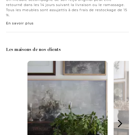
retourné dans les 14 jours suivant la livraison ou le ramassage.
Tous les meubles sont assujettis à des frais de restockage de 15
%.
En savoir plus
Les maisons de nos clients
Media Carousel
Carousel with product photos. Use the previous and next