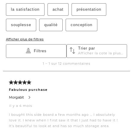
morninglandscapes
hgtvmagazine
hgtvcanada hunkerhome
ltk.home