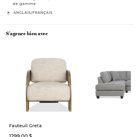
de gamme
/
ANGLAIS
FRANÇAIS
S'agence bien avec
Fauteuil Greta
2999,99 $
1299,00 $
4299,0