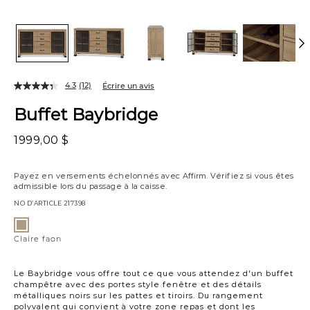
4.3
(12)
Écrire un avis
Buffet Baybridge
1999,00 $
Payez en versements échelonnés avec
Affirm
. Vérifiez si vous êtes
admissible lors du passage à la caisse.
NO D’ARTICLE
217398
Variations
Claire
faon
Claire faon
Le Baybridge vous offre tout ce que vous attendez d'un buffet
champêtre avec des portes style fenêtre et des détails
métalliques noirs sur les pattes et tiroirs. Du rangement
polyvalent qui convient à votre zone repas et dont les