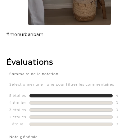
Slidepanel 1 of 1, Showing items 1 to 1 of 1.
#monurbanbarn