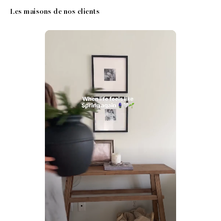
Les maisons de nos clients
Media Carousel
Carousel with product photos. Use the previous and next