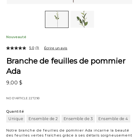
Nouveauté
5.0
(1)
Écrire un avis
Branche de feuilles de pommier
Ada
9,00 $
NO D’ARTICLE
227290
Quantité
Unique
Ensemble de 2
Ensemble de 3
Ensemble de 4
Notre branche de feuilles de pommier Ada incarne la beauté
des feuilles vertes fraîches grâce à ses détails soigneusement