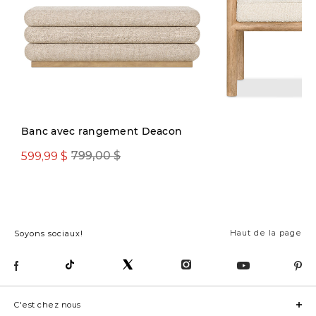
Précommande
Banc avec rangement Deacon
599,99 $
381,65 $ ou
799,00 $
4
plus
p
Haut de la page
Soyons sociaux!
C'est chez nous