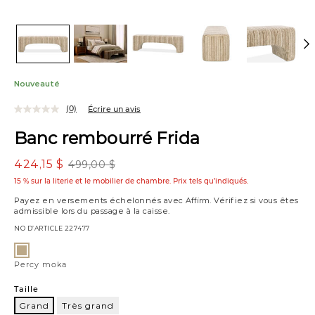
Nouveauté
(0)
Écrire un avis
Banc rembourré Frida
424,15 $
499,00 $
15 % sur la literie et le mobilier de chambre. Prix tels qu’indiqués.
Payez en versements échelonnés avec
Affirm
. Vérifiez si vous êtes
admissible lors du passage à la caisse.
NO D’ARTICLE
227477
Variations
Percy
moka
Percy moka
Taille
Grand
Très grand