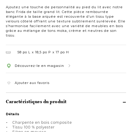
Grand
Ajoutez une touche de personnalité au pied du lit avec notre
banc Frida de taille grand lit. Cette pièce rembourrée
élégante à la base arquée est recouverte d’un tissu type
velours côtelé offrant une texture subtilement surélevée. Elle
s’harmonise facilement avec une variété de meubles en bois
grâce au mélange de tons moka, crème et neutres de son
tissu.
58 po L
18,5 po P
17 po H
Découvrez-le en magasin
Ajouter aux favoris
Caractéristiques du produit
Détails
Charpente en bois composite
Tissu 100 % polyester
Siège en mousse