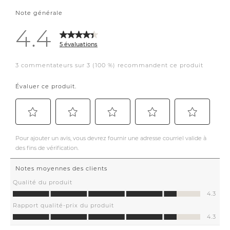
and start designing.
From the warmth of the
wood, to the softness of
the textiles, to the
balance in the styling…
it’s calm, it’s grounded,
and it just makes you
want to exhale the
second you walk in.
Neutral doesn’t mean
boring. It means
controlled. It means
elevated. It means you
got it right. Bringing
Your Space To Life ✨ —