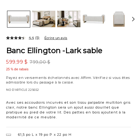
4.4
(5)
Écrire un avis
Banc Ellington -Lark sable
599,99 $
799,00 $
25 % de rabais
Payez en versements échelonnés avec
Affirm
. Vérifiez si vous êtes
admissible lors du passage à la caisse.
NO D’ARTICLE
225652
Avec ses accoudoirs incurvés et son tissu palpable multiton gris
clair, notre banc Ellington sera un ajout aussi douillet que
pratique au pied de votre lit. Des pattes en bois ajoutent à la
modernité de ce meuble.
61,5 po L
19 po P
22 po H