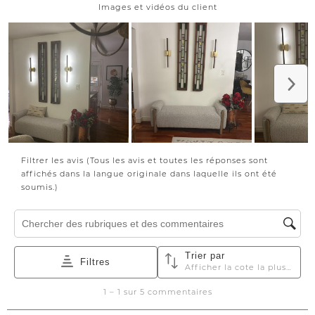
Chelsea
#novaluxdesigns
#interiordesign
#vernonbc
#okanagandesign
#bedroomdesign