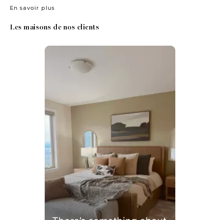
En savoir plus
Les maisons de nos clients
Media Carousel
Carousel with product photos. Use the previous and next