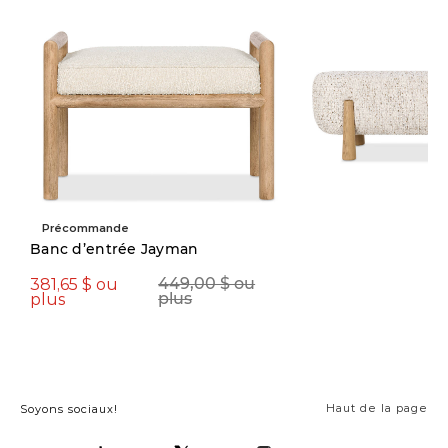
Précommande
Nouveauté
Banc d’entrée Jayman
381,65 $ ou
594,15 $
449,00 $ ou
699,00 $
plus
plus
Haut de la page
Soyons sociaux!