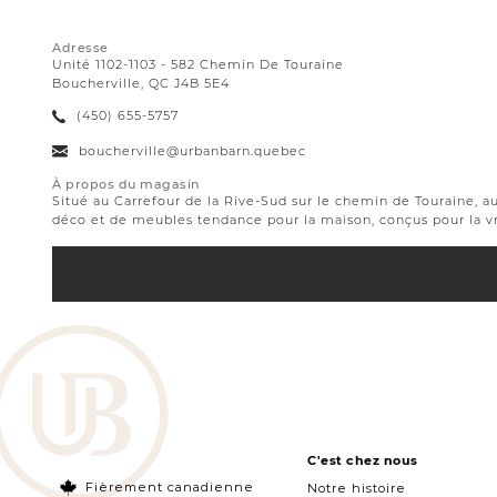
Adresse
Unité 1102-1103 - 582 Chemin De Touraine
Boucherville, QC J4B 5E4
(450) 655-5757
boucherville@urbanbarn.quebec
À propos du magasin
Situé au Carrefour de la Rive-Sud sur le chemin de Touraine, a
déco et de meubles tendance pour la maison, conçus pour la vr
C'est chez nous
Fièrement canadienne
Notre histoire