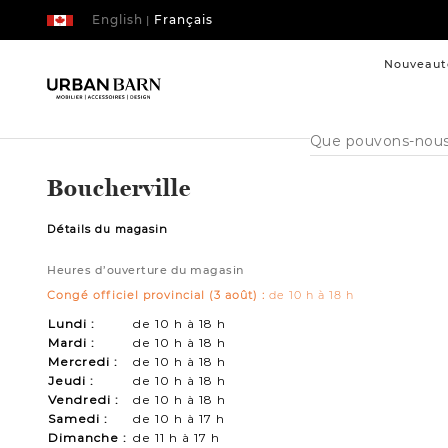
English
Français
|
Nouveaut
Cataloque
de
recherche
Boucherville
Détails du magasin
Heures d’ouverture du magasin
Congé officiel provincial (3 août) :
de 10 h à 18 h
Lundi :
de 10 h à 18 h
Mardi :
de 10 h à 18 h
Mercredi :
de 10 h à 18 h
Jeudi :
de 10 h à 18 h
Vendredi :
de 10 h à 18 h
Samedi :
de 10 h à 17 h
Dimanche :
de 11 h à 17 h