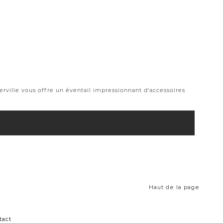
rville vous offre un éventail impressionnant d'accessoires
Haut de la page
tact