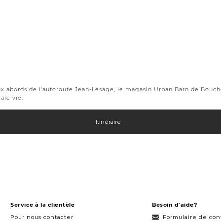
ux abords de l'autoroute Jean-Lesage, le magasin Urban Barn de Bouche
aie vie.
Itinéraire
Service à la clientèle
Besoin d'aide?
Pour nous contacter
Formulaire de con